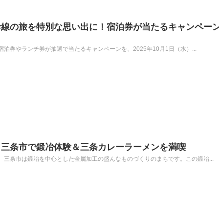
幹線の旅を特別な思い出に！宿泊券が当たるキャンペー
券やランチ券が抽選で当たるキャンペーンを、2025年10月1日（水）...
｜三条市で鍛冶体験＆三条カレーラーメンを満喫
三条市は鍛冶を中心とした金属加工の盛んなものづくりのまちです。この鍛冶...