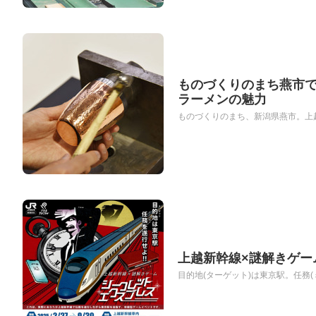
ものづくりのまち燕市
ラーメンの魅力
ものづくりのまち、新潟県燕市。上越
上越新幹線×謎解きゲー
目的地(ターゲット)は東京駅。任務(ミ