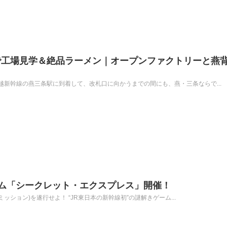
で工場見学＆絶品ラーメン｜オープンファクトリーと燕
新幹線の燕三条駅に到着して、改札口に向かうまでの間にも、燕・三条ならで...
ム「シークレット・エクスプレス」開催！
ッション)を遂行せよ！ “JR東日本の新幹線初”の謎解きゲーム...