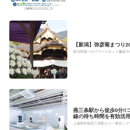
【新潟】弥彦菊まつり2
新潟県随一のパワースポット彌彦(やひ
燕三条駅から徒歩0分!!コ
線の待ち時間を有効活
上越新幹線燕三条駅から一番近いコワーキ