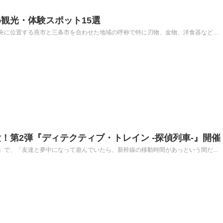
観光・体験スポット15選
に位置する燕市と三条市を合わせた地域の呼称で特に刃物、金物、洋食器など...
！第2弾『ディテクティブ・トレイン -探偵列車-』開催
で、「友達と夢中になって遊んでいたら、新幹線の移動時間があっという間だ...