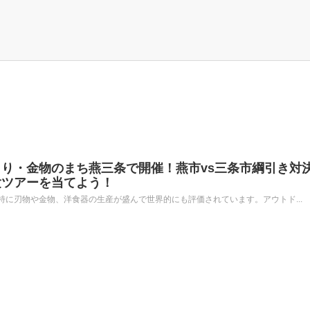
り・金物のまち燕三条で開催！燕市vs三条市綱引き対決
験ツアーを当てよう！
に刃物や金物、洋食器の生産が盛んで世界的にも評価されています。アウトド...