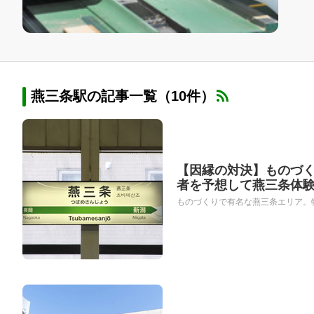
燕三条駅の記事一覧（10件）
【因縁の対決】ものづく
者を予想して燕三条体
ものづくりで有名な燕三条エリア。特