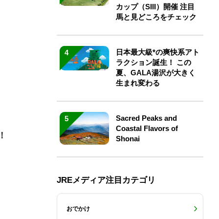
カップ（SIII）開催 注目
馬と見どころをチェック
日本最大級*の爽快系アト
4
ラクション誕生！ この
夏、GALA湯沢が大きく
生まれ変わる
Sacred Peaks and
5
Coastal Flavors of
！
Shonai
JREメディア注目カテゴリ
おでかけ