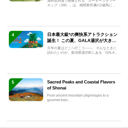
浦和競馬場で開催される「ルーキーズサマー
カップ（SIII）」は、南関東所属の2歳馬によ
る注目の重賞競走（...
日本最大級*の爽快系アトラクション
4
誕生！ この夏、GALA湯沢が大きく
生まれ変わる
今年の夏はどこへ行こう――。 そんなときに
訪れたいのが、新潟県湯沢町にある「GALA湯
沢」。2026年...
Sacred Peaks and Coastal Flavors
5
of Shonai
From ancient mountain pilgrimages to a
gourmet train...