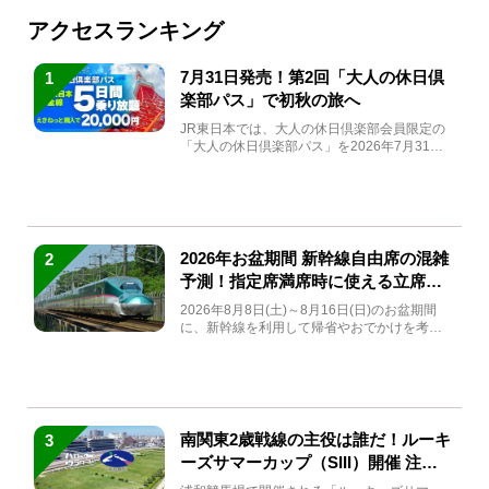
アクセスランキング
7月31日発売！第2回「大人の休日倶
1
楽部パス」で初秋の旅へ
JR東日本では、大人の休日倶楽部会員限定の
「大人の休日倶楽部パス」を2026年7月31日
(金)～9月7日...
2026年お盆期間 新幹線自由席の混雑
2
予測！指定席満席時に使える立席特
急券も解説
2026年8月8日(土)～8月16日(日)のお盆期間
に、新幹線を利用して帰省やおでかけを考え
ている方もい...
南関東2歳戦線の主役は誰だ！ルーキ
3
ーズサマーカップ（SIII）開催 注目
馬と見どころをチェック