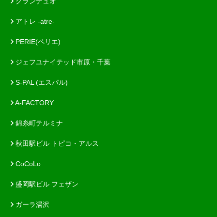
グランデュオ
アトレ -atre-
PERIE(ペリエ)
ジェフユナイテッド市原・千葉
S-PAL (エスパル)
A-FACTORY
錦糸町テルミナ
秋田駅ビル トピコ・アルス
CoCoLo
盛岡駅ビル フェザン
ガーラ湯沢