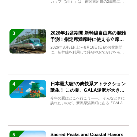
カップ（SIII）」は、南関東所属の2歳馬によ
る注目の重賞競走（...
2026年お盆期間 新幹線自由席の混雑
3
予測！指定席満席時に使える立席特
急券も解説
2026年8月8日(土)～8月16日(日)のお盆期間
に、新幹線を利用して帰省やおでかけを考え
ている方もい...
日本最大級*の爽快系アトラクション
4
誕生！ この夏、GALA湯沢が大きく
生まれ変わる
今年の夏はどこへ行こう――。 そんなときに
訪れたいのが、新潟県湯沢町にある「GALA湯
沢」。2026年...
Sacred Peaks and Coastal Flavors
5