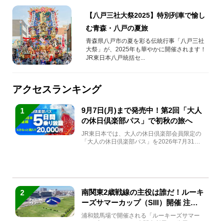
【八戸三社大祭2025】特別列車で愉し
む青森・八戸の夏旅
青森県八戸市の夏を彩る伝統行事「八戸三社
大祭」が、2025年も華やかに開催されます！
JR東日本八戸統括セ...
アクセスランキング
9月7日(月)まで発売中！第2回「大人
1
の休日倶楽部パス」で初秋の旅へ
JR東日本では、大人の休日倶楽部会員限定の
「大人の休日倶楽部パス」を2026年7月31日
(金)～9月7日...
南関東2歳戦線の主役は誰だ！ルーキ
2
ーズサマーカップ（SIII）開催 注目
馬と見どころをチェック
浦和競馬場で開催される「ルーキーズサマー