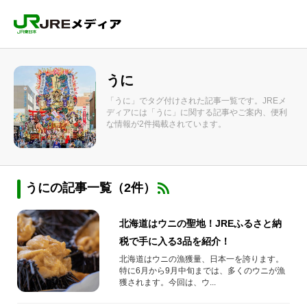
うに
「うに」でタグ付けされた記事一覧です。JREメ
ディアには「うに」に関する記事やご案内、便利
な情報が2件掲載されています。
うにの記事一覧（2件）
北海道はウニの聖地！JREふるさと納
税で手に入る3品を紹介！
北海道はウニの漁獲量、日本一を誇ります。
特に6月から9月中旬までは、多くのウニが漁
獲されます。今回は、ウ...