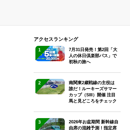
アクセスランキング
7月31日発売！第2回「大
1
人の休日倶楽部パス」で
初秋の旅へ
南関東2歳戦線の主役は
2
誰だ！ルーキーズサマー
カップ（SIII）開催 注目
馬と見どころをチェック
2026年お盆期間 新幹線自
3
由席の混雑予測！指定席