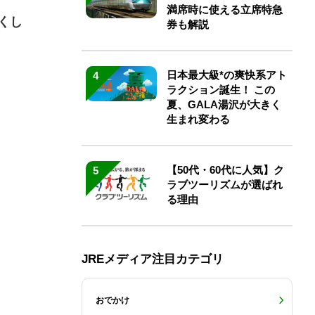
満席時に使える立席特急
くし
券も解説
日本最大級*の爽快系アト
4
ラクション誕生！ この
夏、GALA湯沢が大きく
生まれ変わる
【50代・60代に人気】ク
5
ラブツーリズムが選ばれ
る理由
JREメディア注目カテゴリ
おでかけ