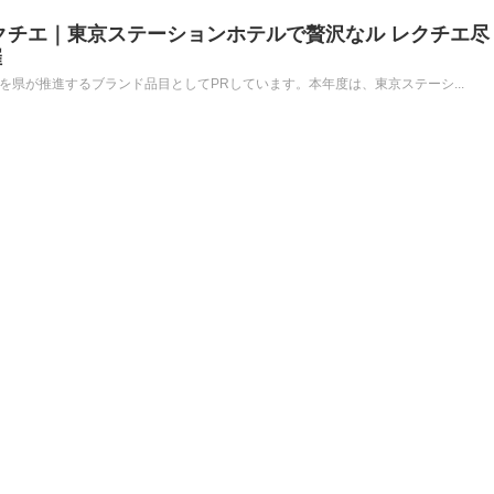
クチエ｜東京ステーションホテルで贅沢なル レクチエ尽
催
を県が推進するブランド品目としてPRしています。本年度は、東京ステーシ...