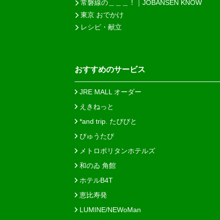
常磐線の＿＿＿！｜JOBANSEN KNOW
東京 おでかけ
レシピ・献立
おすすめのサービス
JRE MALL オーダー
えきねっと
*and trip. たびびと
びゅうたび
メトロポリタンホテルズ
和のゐ 角館
ホテルB4T
恵比寿発
LUMINE/NEWoMan