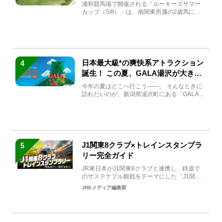
馬と見どころをチェック
浦和競馬場で開催される「ルーキーズサマー
カップ（SIII）」は、南関東所属の2歳馬によ
る注目の重賞競走（...
日本最大級*の爽快系アトラクション
4
誕生！ この夏、GALA湯沢が大きく
生まれ変わる
今年の夏はどこへ行こう――。 そんなときに
訪れたいのが、新潟県湯沢町にある「GALA湯
沢」。2026年...
J1関東8クラブ×トレインスタンプラ
5
リー完全ガイド
JR東日本がJ1関東8クラブと連携し、鉄道で
のサステナブル観戦をテーマにした「J1関東8
クラブ×トレイン...
JREメディア編集部