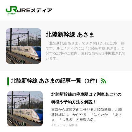
北陸新幹線 あさま
「北陸新幹線 あさま」でタグ付けされた記事一覧
です。JREメディアには「北陸新幹線 あさま」に
関する記事やご案内、便利な情報が1件掲載されて
います。
北陸新幹線 あさまの記事一覧（1件）
北陸新幹線の停車駅は？列車名ごとの
特徴や予約方法を解説！
東京から北陸方面に伸びる北陸新幹線。北陸
新幹線には「かがやき」「はくたか」「あさ
ま」「つるぎ」と複数の名...
JREメディア編集部