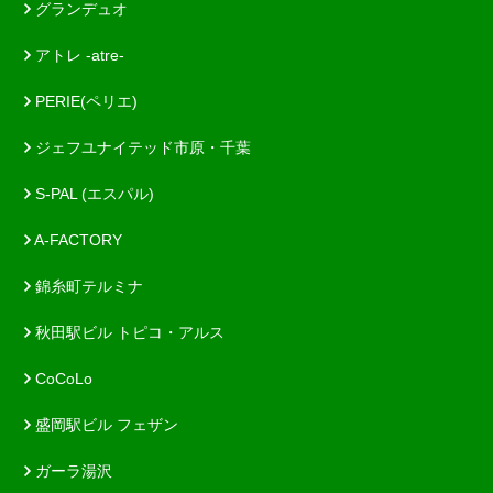
グランデュオ
アトレ -atre-
PERIE(ペリエ)
ジェフユナイテッド市原・千葉
S-PAL (エスパル)
A-FACTORY
錦糸町テルミナ
秋田駅ビル トピコ・アルス
CoCoLo
盛岡駅ビル フェザン
ガーラ湯沢