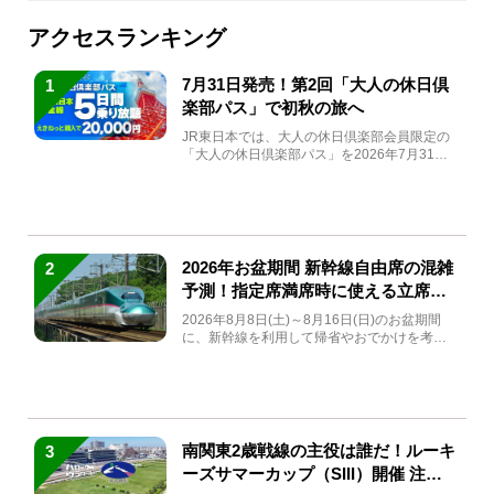
アクセスランキング
7月31日発売！第2回「大人の休日倶
1
楽部パス」で初秋の旅へ
JR東日本では、大人の休日倶楽部会員限定の
「大人の休日倶楽部パス」を2026年7月31日
(金)～9月7日...
2026年お盆期間 新幹線自由席の混雑
2
予測！指定席満席時に使える立席特
急券も解説
2026年8月8日(土)～8月16日(日)のお盆期間
に、新幹線を利用して帰省やおでかけを考え
ている方もい...
南関東2歳戦線の主役は誰だ！ルーキ
3
ーズサマーカップ（SIII）開催 注目