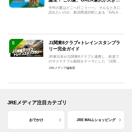
生まれ変わる
今年の夏はどこへ行こう――。 そんなときに
訪れたいのが、新潟県湯沢町にある「GALA湯
沢」。2026年...
J1関東8クラブ×トレインスタンプラ
5
リー完全ガイド
JR東日本がJ1関東8クラブと連携し、鉄道で
のサステナブル観戦をテーマにした「J1関東8
クラブ×トレイン...
JREメディア編集部
JREメディア注目カテゴリ
おでかけ
JRE MALLショッピング