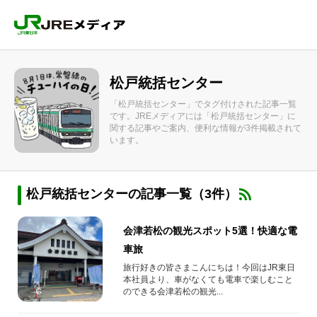
松戸統括センター
「松戸統括センター」でタグ付けされた記事一覧
です。JREメディアには「松戸統括センター」に
関する記事やご案内、便利な情報が3件掲載されて
います。
松戸統括センターの記事一覧（3件）
会津若松の観光スポット5選！快適な電
車旅
旅行好きの皆さまこんにちは！今回はJR東日
本社員より、車がなくても電車で楽しむこと
のできる会津若松の観光...