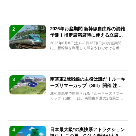
(金)～9月7日...
2026年お盆期間 新幹線自由席の混雑
2
予測！指定席満席時に使える立席特
急券も解説
2026年8月8日(土)～8月16日(日)のお盆期間
に、新幹線を利用して帰省やおでかけを考え
ている方もい...
南関東2歳戦線の主役は誰だ！ルーキ
3
ーズサマーカップ（SIII）開催 注目
馬と見どころをチェック
浦和競馬場で開催される「ルーキーズサマー
カップ（SIII）」は、南関東所属の2歳馬によ
る注目の重賞競走（...
日本最大級*の爽快系アトラクション
4
誕生！ この夏、GALA湯沢が大きく