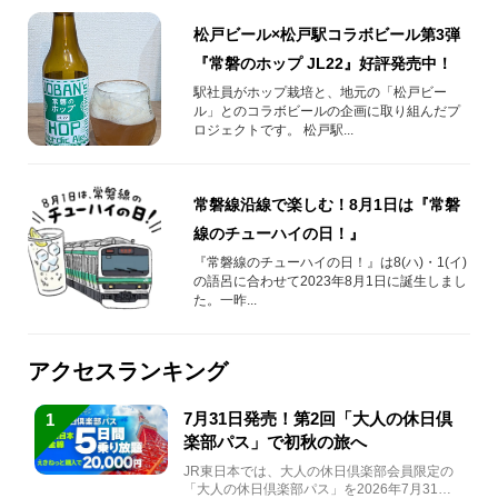
松戸ビール×松戸駅コラボビール第3弾
『常磐のホップ JL22』好評発売中！
駅社員がホップ栽培と、地元の「松戸ビー
ル」とのコラボビールの企画に取り組んだプ
ロジェクトです。 松戸駅...
常磐線沿線で楽しむ！8月1日は『常磐
線のチューハイの日！』
『常磐線のチューハイの日！』は8(ハ)・1(イ)
の語呂に合わせて​2023年8月1日に誕生しまし
た。一昨...
アクセスランキング
7月31日発売！第2回「大人の休日倶
1
楽部パス」で初秋の旅へ
JR東日本では、大人の休日倶楽部会員限定の
「大人の休日倶楽部パス」を2026年7月31日