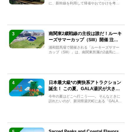
に、新幹線を利用して帰省やおでかけを考え
ている方もい...
南関東2歳戦線の主役は誰だ！ルーキ
3
ーズサマーカップ（SIII）開催 注目
馬と見どころをチェック
浦和競馬場で開催される「ルーキーズサマー
カップ（SIII）」は、南関東所属の2歳馬によ
る注目の重賞競走（...
日本最大級*の爽快系アトラクション
4
誕生！ この夏、GALA湯沢が大きく
生まれ変わる
今年の夏はどこへ行こう――。 そんなときに
訪れたいのが、新潟県湯沢町にある「GALA湯
沢」。2026年...
Sacred Peaks and Coastal Flavors
5