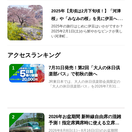
2025年【見頃は2月下旬頃！】「河津
桜」や「みなみの桜」を見に伊豆へ！
開花情報や便利な特急列車を紹介
2025年の旅行はじめに伊豆はいかがですか？
2025年2月1日(土)から鮮やかなピンクが美し
い河津町...
アクセスランキング
7月31日発売！第2回「大人の休日倶
1
楽部パス」で初秋の旅へ
JR東日本では、大人の休日倶楽部会員限定の
「大人の休日倶楽部パス」を2026年7月31日
(金)～9月7日...
2026年お盆期間 新幹線自由席の混雑
2
予測！指定席満席時に使える立席特
急券も解説
2026年8月8日(土)～8月16日(日)のお盆期間