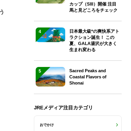
カップ（SIII）開催 注目
馬と見どころをチェック
う
日本最大級*の爽快系アト
4
ラクション誕生！ この
夏、GALA湯沢が大きく
生まれ変わる
Sacred Peaks and
5
Coastal Flavors of
Shonai
JREメディア注目カテゴリ
おでかけ