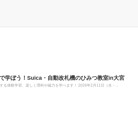
子で学ぼう！Suica・自動改札機のひみつ教室in大宮
る体験学習、楽しく理科や磁力を学べます！ 2026年2月11日（水・...