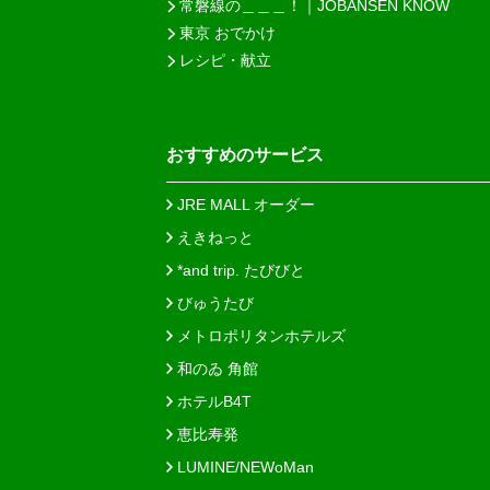
常磐線の＿＿＿！｜JOBANSEN KNOW
東京 おでかけ
レシピ・献立
おすすめのサービス
JRE MALL オーダー
えきねっと
*and trip. たびびと
びゅうたび
メトロポリタンホテルズ
和のゐ 角館
ホテルB4T
恵比寿発
LUMINE/NEWoMan