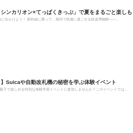
シンカリオン×てっぱくきっぷ」で夏をまるごと楽しも
旅に出かけよう！ 新幹線に乗って、屋内で快適に過ごせる鉄道博物館へ―...
】Suicaや自動改札機の秘密を学ぶ体験イベント
親子で楽しめる特別な体験学習イベントに参加しませんか？このイベントでは...