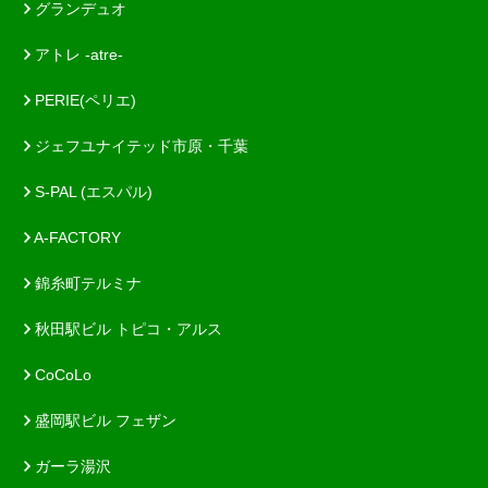
グランデュオ
アトレ -atre-
PERIE(ペリエ)
ジェフユナイテッド市原・千葉
S-PAL (エスパル)
A-FACTORY
錦糸町テルミナ
秋田駅ビル トピコ・アルス
CoCoLo
盛岡駅ビル フェザン
ガーラ湯沢