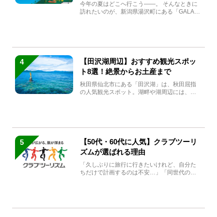
生まれ変わる
今年の夏はどこへ行こう――。 そんなときに
訪れたいのが、新潟県湯沢町にある「GALA湯
沢」。2026年...
【田沢湖周辺】おすすめ観光スポッ
4
ト8選！絶景からお土産まで
秋田県仙北市にある「田沢湖」は、秋田屈指
の人気観光スポット。湖畔や湖周辺には、田
沢湖の魅力を堪能できる名...
【50代・60代に人気】クラブツーリ
5
ズムが選ばれる理由
「久しぶりに旅行に行きたいけれど、自分た
ちだけで計画するのは不安…」「同世代の方
と気兼ねなく楽しみたい」...