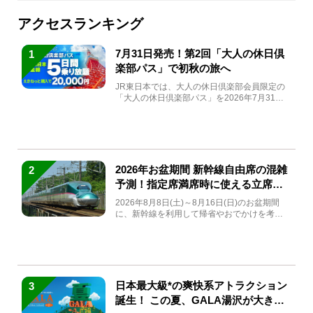
アクセスランキング
7月31日発売！第2回「大人の休日倶
1
楽部パス」で初秋の旅へ
JR東日本では、大人の休日倶楽部会員限定の
「大人の休日倶楽部パス」を2026年7月31日
(金)～9月7日...
2026年お盆期間 新幹線自由席の混雑
2
予測！指定席満席時に使える立席特
急券も解説
2026年8月8日(土)～8月16日(日)のお盆期間
に、新幹線を利用して帰省やおでかけを考え
ている方もい...
日本最大級*の爽快系アトラクション
3
誕生！ この夏、GALA湯沢が大きく