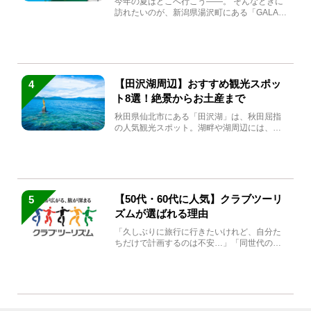
今年の夏はどこへ行こう――。 そんなときに
訪れたいのが、新潟県湯沢町にある「GALA湯
沢」。2026年...
【田沢湖周辺】おすすめ観光スポッ
4
ト8選！絶景からお土産まで
秋田県仙北市にある「田沢湖」は、秋田屈指
の人気観光スポット。湖畔や湖周辺には、田
沢湖の魅力を堪能できる名...
【50代・60代に人気】クラブツーリ
5
ズムが選ばれる理由
「久しぶりに旅行に行きたいけれど、自分た
ちだけで計画するのは不安…」「同世代の方
と気兼ねなく楽しみたい」...