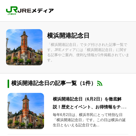
横浜開港記念日
「横浜開港記念日」でタグ付けされた記事一覧で
す。JREメディアには「横浜開港記念日」に関す
る記事やご案内、便利な情報が1件掲載されていま
す。
横浜開港記念日の記事一覧（1件）
横浜開港記念日（6月2日）を徹底解
説！歴史とイベント、お得情報をチェ
ック
毎年6月2日は、横浜市民にとって特別な日
「横浜開港記念日」です。この日は横浜の誕
生日ともいえる記念日であ...