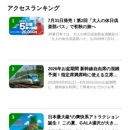
アクセスランキング
7月31日発売！第2回「大人の休日倶
1
楽部パス」で初秋の旅へ
JR東日本では、大人の休日倶楽部会員限定の
「大人の休日倶楽部パス」を2026年7月31日
(金)～9月7日...
2026年お盆期間 新幹線自由席の混雑
2
予測！指定席満席時に使える立席特
急券も解説
2026年8月8日(土)～8月16日(日)のお盆期間
に、新幹線を利用して帰省やおでかけを考え
ている方もい...
日本最大級*の爽快系アトラクション
3
誕生！ この夏、GALA湯沢が大きく
生まれ変わる