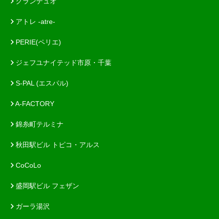
グランデュオ
アトレ -atre-
PERIE(ペリエ)
ジェフユナイテッド市原・千葉
S-PAL (エスパル)
A-FACTORY
錦糸町テルミナ
秋田駅ビル トピコ・アルス
CoCoLo
盛岡駅ビル フェザン
ガーラ湯沢