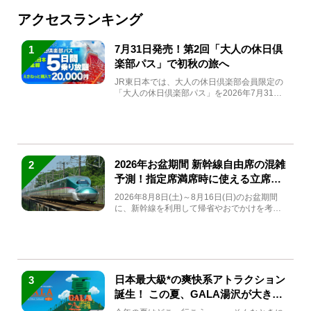
アクセスランキング
7月31日発売！第2回「大人の休日倶
1
楽部パス」で初秋の旅へ
JR東日本では、大人の休日倶楽部会員限定の
「大人の休日倶楽部パス」を2026年7月31日
(金)～9月7日...
2026年お盆期間 新幹線自由席の混雑
2
予測！指定席満席時に使える立席特
急券も解説
2026年8月8日(土)～8月16日(日)のお盆期間
に、新幹線を利用して帰省やおでかけを考え
ている方もい...
日本最大級*の爽快系アトラクション
3
誕生！ この夏、GALA湯沢が大きく
生まれ変わる