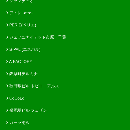
グランデュオ
アトレ -atre-
PERIE(ペリエ)
ジェフユナイテッド市原・千葉
S-PAL (エスパル)
A-FACTORY
錦糸町テルミナ
秋田駅ビル トピコ・アルス
CoCoLo
盛岡駅ビル フェザン
ガーラ湯沢