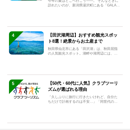
今年の夏はどこへ行こう――。 そんなときに
訪れたいのが、新潟県湯沢町にある「GALA湯
沢」。2026年...
【田沢湖周辺】おすすめ観光スポッ
4
ト8選！絶景からお土産まで
秋田県仙北市にある「田沢湖」は、秋田屈指
の人気観光スポット。湖畔や湖周辺には、田
沢湖の魅力を堪能できる名...
【50代・60代に人気】クラブツーリ
5
ズムが選ばれる理由
「久しぶりに旅行に行きたいけれど、自分た
ちだけで計画するのは不安…」「同世代の方
と気兼ねなく楽しみたい」...