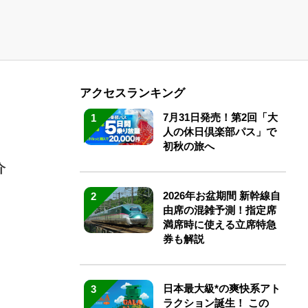
アクセスランキング
7月31日発売！第2回「大
1
人の休日倶楽部パス」で
初秋の旅へ
介
2026年お盆期間 新幹線自
2
由席の混雑予測！指定席
満席時に使える立席特急
券も解説
日本最大級*の爽快系アト
3
ラクション誕生！ この