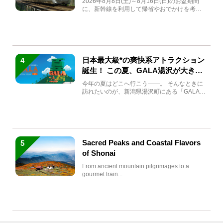
2026年8月8日(土)～8月16日(日)のお盆期間
に、新幹線を利用して帰省やおでかけを考え
ている方もい...
日本最大級*の爽快系アトラクション
4
誕生！ この夏、GALA湯沢が大きく
生まれ変わる
今年の夏はどこへ行こう――。 そんなときに
訪れたいのが、新潟県湯沢町にある「GALA湯
沢」。2026年...
Sacred Peaks and Coastal Flavors
5
of Shonai
From ancient mountain pilgrimages to a
gourmet train...