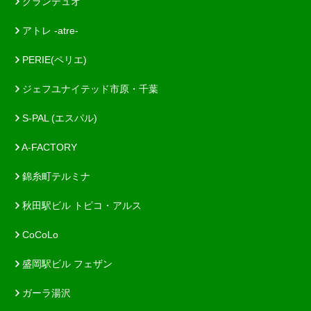
グランデュオ
アトレ -atre-
PERIE(ペリエ)
ジェフユナイテッド市原・千葉
S-PAL (エスパル)
A-FACTORY
錦糸町テルミナ
秋田駅ビル トピコ・アルス
CoCoLo
盛岡駅ビル フェザン
ガーラ湯沢