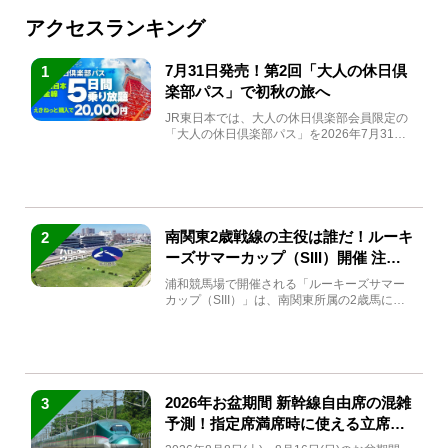
アクセスランキング
7月31日発売！第2回「大人の休日倶
1
楽部パス」で初秋の旅へ
JR東日本では、大人の休日倶楽部会員限定の
「大人の休日倶楽部パス」を2026年7月31日
(金)～9月7日...
南関東2歳戦線の主役は誰だ！ルーキ
2
ーズサマーカップ（SIII）開催 注目
馬と見どころをチェック
浦和競馬場で開催される「ルーキーズサマー
カップ（SIII）」は、南関東所属の2歳馬によ
る注目の重賞競走（...
2026年お盆期間 新幹線自由席の混雑
3
予測！指定席満席時に使える立席特
急券も解説