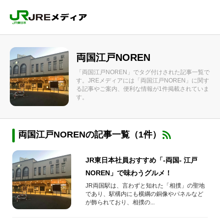
両国江戸NOREN
「両国江戸NOREN」でタグ付けされた記事一覧で
す。JREメディアには「両国江戸NOREN」に関す
る記事やご案内、便利な情報が1件掲載されていま
す。
両国江戸NORENの記事一覧（1件）
JR東日本社員おすすめ「-両国- 江戸
NOREN」で味わうグルメ！
JR両国駅は、言わずと知れた「相撲」の聖地
であり、駅構内にも横綱の銅像やパネルなど
が飾られており、相撲の...