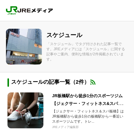
スケジュール
「スケジュール」でタグ付けされた記事一覧で
す。JREメディアには「スケジュール」に関する
記事やご案内、便利な情報が2件掲載されていま
す。
スケジュールの記事一覧（2件）
JR板橋駅から徒歩1分のスポーツジム
【ジェクサー・フィットネス&スパ板
橋】ダイエット・運動不足解消やサウ
【ジェクサー・フィットネス＆スパ板橋】は
JR板橋駅から徒歩1分の板橋駅から一番近い
ナも
スポーツジムです。トレ...
JREメディア編集部