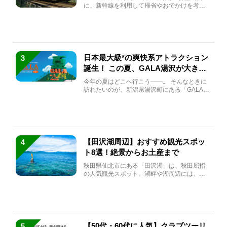
に、新幹線を利用して帰省やおでかけを考え
ている方もい...
日本最大級*の爽快系アトラクション
3
誕生！ この夏、GALA湯沢が大きく
生まれ変わる
今年の夏はどこへ行こう――。 そんなときに
訪れたいのが、新潟県湯沢町にある「GALA湯
沢」。2026年...
【田沢湖周辺】おすすめ観光スポッ
4
ト8選！絶景からお土産まで
秋田県仙北市にある「田沢湖」は、秋田屈指
の人気観光スポット。湖畔や湖周辺には、田
沢湖の魅力を堪能できる名...
【50代・60代に人気】クラブツーリ
5