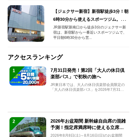
【ジェクサー新宿】新宿駅徒歩3分！朝
6時30分から使えるスポーツジム。朝サ
ウナ・朝ヨガ・朝トレーニング・朝プ
JR新宿駅新南口から徒歩3分のジェクサー新
宿は、新宿駅から一番近いスポーツジムで、
ールも！
平日朝6時30分から営...
アクセスランキング
7月31日発売！第2回「大人の休日倶
1
楽部パス」で初秋の旅へ
JR東日本では、大人の休日倶楽部会員限定の
「大人の休日倶楽部パス」を2026年7月31日
(金)～9月7日...
2026年お盆期間 新幹線自由席の混雑
2
予測！指定席満席時に使える立席特
急券も解説
2026年8月8日(土)～8月16日(日)のお盆期間