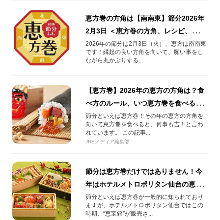
恵方巻の方角は【南南東】節分2026年
2月3日 ＜恵方巻の方角、レシピ、食べ
方ガイド＞
2026年の節分は2月3日（火）、恵方は南南東
です！縁起の良い方角を向いて、願い事をし
ながら丸かぶりする...
【恵方巻】2026年の恵方の方角は？食
べ方のルール、いつ恵方巻を食べるの
かも解説。
節分といえば恵方巻！その年の恵方の方角を
向いて恵方巻を食べると、何事も吉！と言わ
れています。 この記事...
JREメディア編集部
節分は恵方巻だけではありません！今
年はホテルメトロポリタン仙台の恵宝
箱はいかがでしょうか？
節分といえば恵方巻が一般的に知られており
ますが、ホテルメトロポリタン仙台ではこの
時期、“恵宝箱”が販売さ...