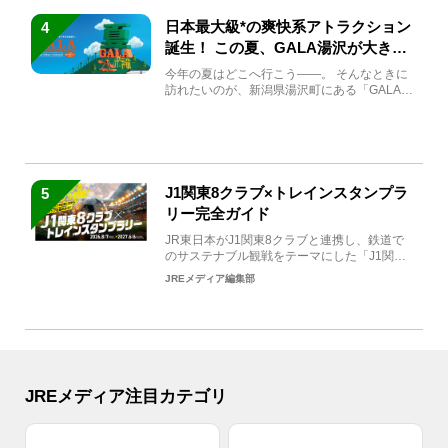
日本最大級*の爽快系アトラクション
4
誕生！ この夏、GALA湯沢が大きく
生まれ変わる
今年の夏はどこへ行こう――。 そんなときに
訪れたいのが、新潟県湯沢町にある「GALA湯
沢」。2026年...
J1関東8クラブ×トレインスタンプラ
5
リー完全ガイド
JR東日本がJ1関東8クラブと連携し、鉄道で
のサステナブル観戦をテーマにした「J1関東8
クラブ×トレイン...
JREメディア編集部
JREメディア注目カテゴリ