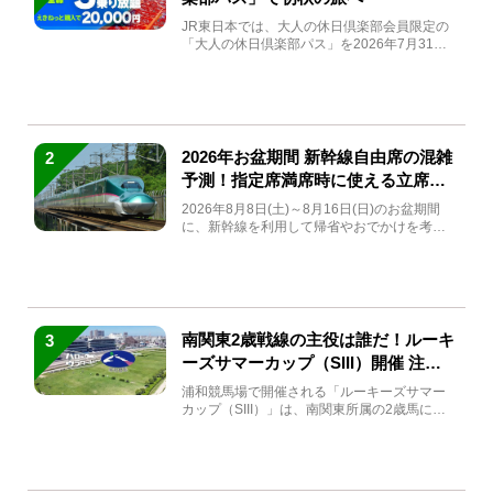
JR東日本では、大人の休日倶楽部会員限定の
「大人の休日倶楽部パス」を2026年7月31日
(金)～9月7日...
2026年お盆期間 新幹線自由席の混雑
2
予測！指定席満席時に使える立席特
急券も解説
2026年8月8日(土)～8月16日(日)のお盆期間
に、新幹線を利用して帰省やおでかけを考え
ている方もい...
南関東2歳戦線の主役は誰だ！ルーキ
3
ーズサマーカップ（SIII）開催 注目
馬と見どころをチェック
浦和競馬場で開催される「ルーキーズサマー
カップ（SIII）」は、南関東所属の2歳馬によ
る注目の重賞競走（...