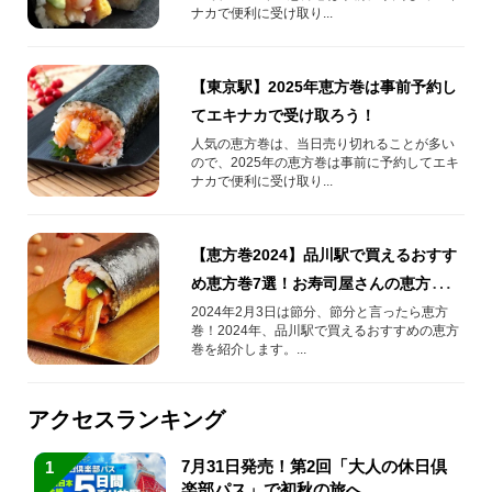
ナカで便利に受け取り...
【東京駅】2025年恵方巻は事前予約し
てエキナカで受け取ろう！
人気の恵方巻は、当日売り切れることが多い
ので、2025年の恵方巻は事前に予約してエキ
ナカで便利に受け取り...
【恵方巻2024】品川駅で買えるおすす
め恵方巻7選！お寿司屋さんの恵方巻や
肉たっぷりの恵方巻！
2024年2月3日は節分、節分と言ったら恵方
巻！2024年、品川駅で買えるおすすめの恵方
巻を紹介します。...
アクセスランキング
7月31日発売！第2回「大人の休日倶
1
楽部パス」で初秋の旅へ