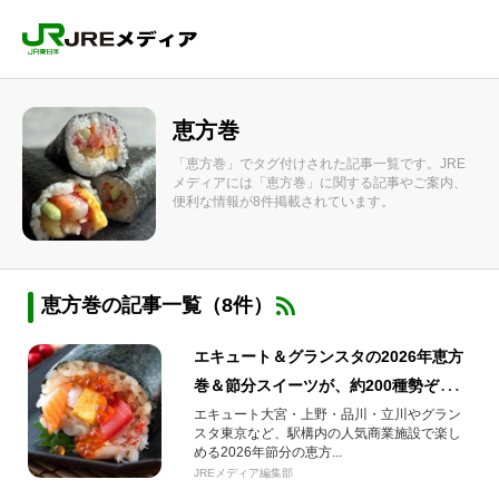
恵方巻
「恵方巻」でタグ付けされた記事一覧です。JRE
メディアには「恵方巻」に関する記事やご案内、
便利な情報が8件掲載されています。
恵方巻の記事一覧（8件）
エキュート＆グランスタの2026年恵方
巻＆節分スイーツが、約200種勢ぞろ
い！
エキュート大宮・上野・品川・立川やグラン
スタ東京など、駅構内の人気商業施設で楽し
める2026年節分の恵方...
JREメディア編集部