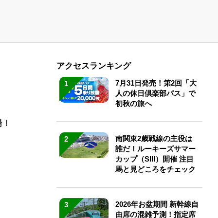
アクセスランキング
7月31日発売！第2回「大
1
人の休日倶楽部パス」で
初秋の旅へ
場！
南関東2歳戦線の主役は
2
誰だ！ルーキーズサマー
カップ（SIII）開催 注目
馬と見どころをチェック
2026年お盆期間 新幹線自
3
由席の混雑予測！指定席