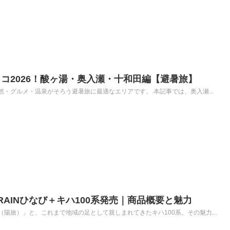
コ2026！酸ヶ湯・奥入瀬・十和田編【避暑旅】
・グルメ・温泉がそろう避暑旅に最適なエリアです。 本記事では、奥入瀬...
TRAINひなび＋キハ100系発売｜商品概要と魅力
陽旅）」と、これまで地域の足として親しまれてきたキハ100系。その魅力...