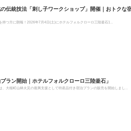
北の伝統技法「刺し子ワークショップ」開催｜おトクな
つ方に朗報！2026年7月4日(土)にホテルフォルクローロ三陸釜石1...
泊プラン開始｜ホテルフォルクローロ三陸釜石」
、大槌町山林火災の復興支援として特産品付き宿泊プランの販売を開始しまし...