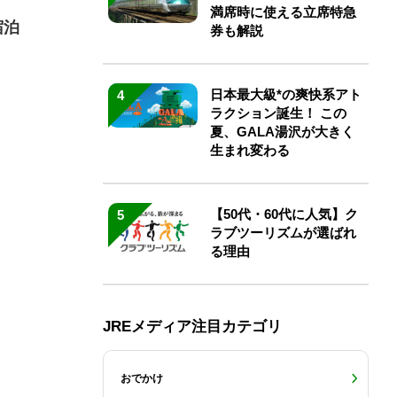
満席時に使える立席特急
宿泊
券も解説
日本最大級*の爽快系アト
4
ラクション誕生！ この
夏、GALA湯沢が大きく
生まれ変わる
【50代・60代に人気】ク
5
ラブツーリズムが選ばれ
る理由
JREメディア注目カテゴリ
おでかけ