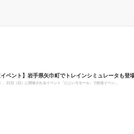
道イベント】岩手県矢巾町でトレインシミュレータも登
土）、21日（日）に開催されるイベント「にじいろモール」で鉄道イベン...