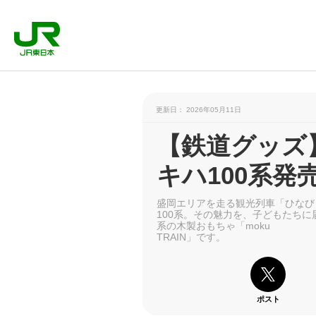
更新日： 2026年05月11日
【鉄道グッズ】
キハ100系発
盛岡エリアを走る観光列車「ひなび
100系。その魅力を、子どもたちに
系の木製おもちゃ「moku
TRAIN」です。
ポスト