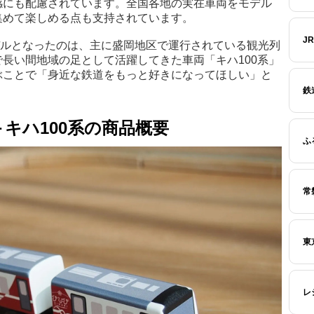
感にも配慮されています。全国各地の実在車両をモデル
集めて楽しめる点も支持されています。
J
のモデルとなったのは、主に盛岡地区で運行されている観光列
長い間地域の足として活躍してきた車両「キハ100系」
ぶことで「身近な鉄道をもっと好きになってほしい」と
鉄
び＋キハ100系の商品概要
ふ
常
東
レ