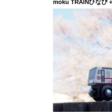
moku TRAINひな