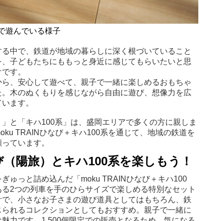
0系で遊んでいる様子
する中で、鉄道が地域の暮らしに深く根づいていること
を、子どもたちにももっと身近に感じてもらいたいと思
けです。
から、安心して遊べて、親子で一緒に楽しめるおもちゃ
た。木のぬくもりを感じながら自由に遊び、想像力を広
ています。
」と「キハ100系」は、盛岡エリアで多くの方に親しま
ku TRAINひなび＋キハ100系を通じて、地域の鉄道を
願っています。
ひなび（陽旅）とキハ100系を楽しもう！
ゅっと詰め込んだ「moku TRAINひなび＋キハ100
ある2つの列車を手のひらサイズで楽しめる特別なセット
計で、小さなお子さまの遊び道具としてはもちろん、鉄
じられるコレクションとしてもおすすめ。親子で一緒に
魅力です。1,500個限定での販売となるため、気になる