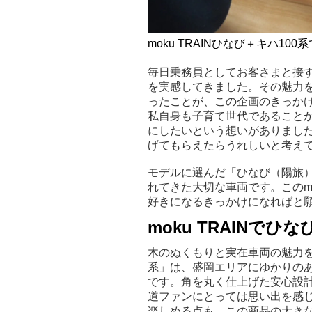
moku TRAINひなび＋キハ10
毎日乗務員としてお客さまと接
を実感してきました。その魅力
ったことが、この企画のきっか
私自身も子育て世代であること
にしたいという想いがありまし
げてもらえたらうれしいと考え
モデルに選んだ「ひなび（陽旅）
れてきた大切な車両です。このmo
好きになるきっかけになればと
moku TRAINで
木のぬくもりと実在車両の魅力をぎ
系」は、盛岡エリアにゆかりの
です。角を丸く仕上げた安心設
道ファンにとっては思い出を感
楽しめる点も、この商品の大きな