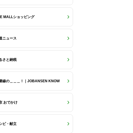
RE MALLショッピング
道ニュース
るさと納税
磐線の＿＿＿！｜JOBANSEN KNOW
京 おでかけ
シピ・献立