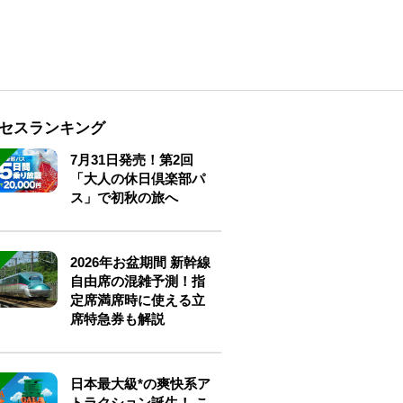
セスランキング
7月31日発売！第2回
「大人の休日倶楽部パ
ス」で初秋の旅へ
2026年お盆期間 新幹線
自由席の混雑予測！指
定席満席時に使える立
席特急券も解説
日本最大級*の爽快系ア
トラクション誕生！ こ