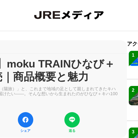
アク
1
moku TRAINひなび＋
売｜商品概要と魅力
（陽旅）」と、これまで地域の足として親しまれてきたキハ
2
届けたい――。そんな想いから生まれたのがひなび＋キハ100
シェア
送る
3