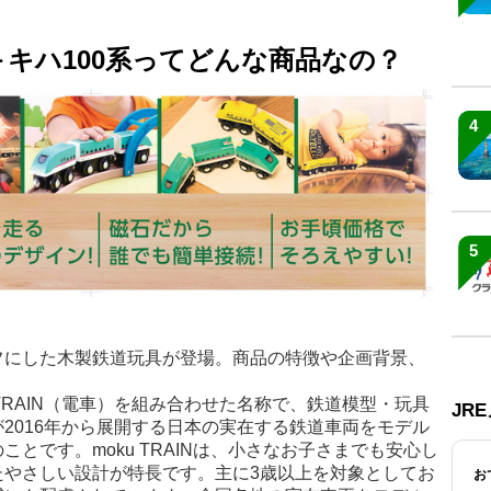
なび＋キハ100系ってどんな商品なの？
4
5
）
フにした木製鉄道玩具が登場。商品の特徴や企画背景、
u）＋TRAIN（電車）を組み合わせた名称で、鉄道模型・玩具
JR
2016年から展開する日本の実在する鉄道車両をモデル
とです。moku TRAINは、小さなお子さまでも安心し
たやさしい設計が特長です。主に3歳以上を対象としてお
お