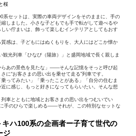
系と桜
キハ100系セットは、実際の車両デザインをそのままに、手の
凝縮しました。小さな子どもでも手で転がして遊べるや
らしい佇まいは、飾って楽しむインテリアとしてもおす
る質感は、子どもにはぬくもりを、大人にはどこか懐か
新しい観光列車「ひなび（陽旅）」と盛岡地域で長く親しま
からあの景色を見たな」――そんな記憶をそっと呼び起
さに“お客さまの思い出を乗せて走る”列車です。
「乗ってみたい」「乗ったことがある」「自分の住むま
身近に感じ、もっと好きになってもらいたい。そんな想
、列車とともに地域とお客さまの思い出をつむいでい
もに手のひらで楽しめる――それが、この特別なセットな
なび＋キハ100系の企画者ー子育て世代の
ージ