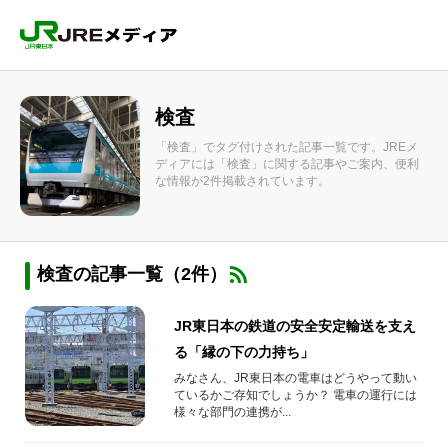
検査
「検査」でタグ付けされた記事一覧です。JREメ
ディアには「検査」に関する記事やご案内、便利
な情報が2件掲載されています。
検査の記事一覧（2件）
JR東日本の鉄道の安全安定輸送を支え
る「縁の下の力持ち」
みなさん、JR東日本の電車はどうやって動い
ているかご存知でしょうか？ 電車の運行には
様々な部門の連携が...