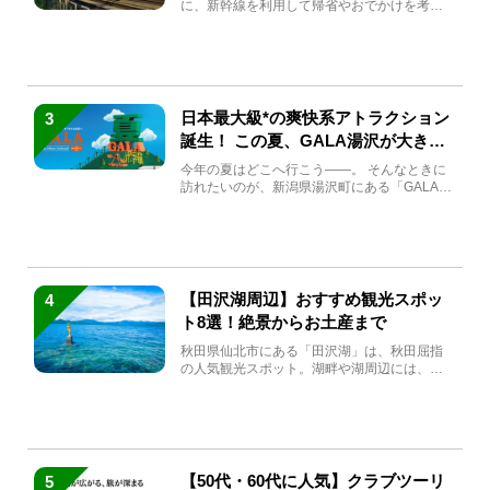
に、新幹線を利用して帰省やおでかけを考え
ている方もい...
日本最大級*の爽快系アトラクション
3
誕生！ この夏、GALA湯沢が大きく
生まれ変わる
今年の夏はどこへ行こう――。 そんなときに
訪れたいのが、新潟県湯沢町にある「GALA湯
沢」。2026年...
【田沢湖周辺】おすすめ観光スポッ
4
ト8選！絶景からお土産まで
秋田県仙北市にある「田沢湖」は、秋田屈指
の人気観光スポット。湖畔や湖周辺には、田
沢湖の魅力を堪能できる名...
【50代・60代に人気】クラブツーリ
5