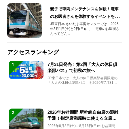
親子で車両メンテナンスを体験！電車
のお医者さんを体験するイベントを
2025年3月1日(土)･3月2日(日)開催！
JR東日本 さいたま車両センターでは、2025
年3月1日(土)と2日(日)に、「電車のお医者さ
んってどん...
アクセスランキング
7月31日発売！第2回「大人の休日倶
1
楽部パス」で初秋の旅へ
JR東日本では、大人の休日倶楽部会員限定の
「大人の休日倶楽部パス」を2026年7月31日
(金)～9月7日...
2026年お盆期間 新幹線自由席の混雑
2
予測！指定席満席時に使える立席特
急券も解説
2026年8月8日(土)～8月16日(日)のお盆期間