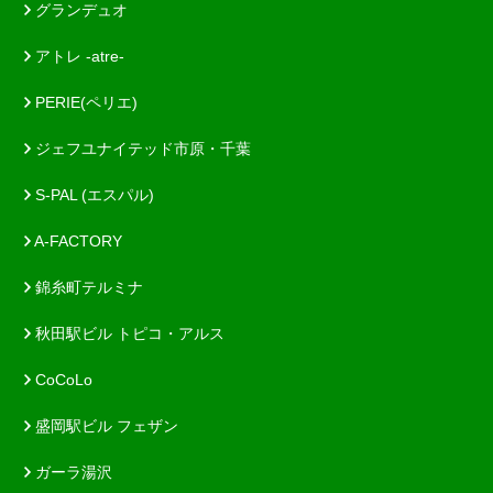
グランデュオ
アトレ -atre-
PERIE(ペリエ)
ジェフユナイテッド市原・千葉
S-PAL (エスパル)
A-FACTORY
錦糸町テルミナ
秋田駅ビル トピコ・アルス
CoCoLo
盛岡駅ビル フェザン
ガーラ湯沢