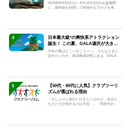
急券も解説
2026年8月8日(土)～8月16日(日)のお盆期間
に、新幹線を利用して帰省やおでかけを考え
ている方もい...
日本最大級*の爽快系アトラクション
4
誕生！ この夏、GALA湯沢が大きく
生まれ変わる
今年の夏はどこへ行こう――。 そんなときに
訪れたいのが、新潟県湯沢町にある「GALA湯
沢」。2026年...
【50代・60代に人気】クラブツーリ
5
ズムが選ばれる理由
「久しぶりに旅行に行きたいけれど、自分た
ちだけで計画するのは不安…」「同世代の方
と気兼ねなく楽しみたい」...