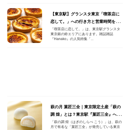
【東京駅】グランスタ東京「喫茶店に
恋して。」への行き方と営業時間をご
紹介！人気のクレームブリュレタル
「喫茶店に恋して。」は、東京駅グランスタ
東京銀の鈴エリアにあります。雑誌雑誌
ト！
『Hanako』の人気特集「...
萩の月 菓匠三全｜東京限定土産「萩の
調 煌」とは？東京駅『菓匠三全』への
行き方・営業時間をご紹介！
「萩の調 煌（はぎのしらべ こう）」は、萩の
月で有名な「菓匠三全」が発売している東京