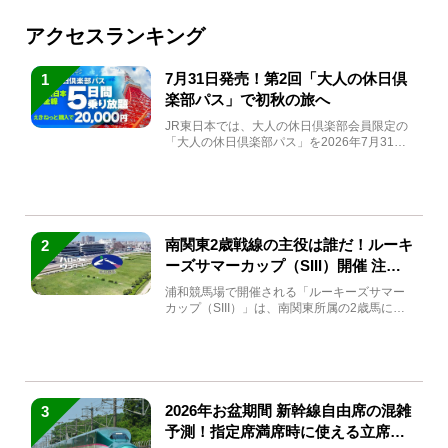
アクセスランキング
7月31日発売！第2回「大人の休日倶
1
楽部パス」で初秋の旅へ
JR東日本では、大人の休日倶楽部会員限定の
「大人の休日倶楽部パス」を2026年7月31日
(金)～9月7日...
南関東2歳戦線の主役は誰だ！ルーキ
2
ーズサマーカップ（SIII）開催 注目
馬と見どころをチェック
浦和競馬場で開催される「ルーキーズサマー
カップ（SIII）」は、南関東所属の2歳馬によ
る注目の重賞競走（...
2026年お盆期間 新幹線自由席の混雑
3
予測！指定席満席時に使える立席特