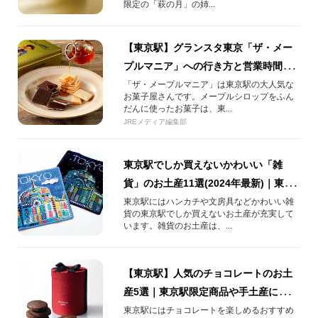
限定の「萩の月」の姉...
【東京駅】グランスタ東京「ザ・メー
プルマニア」への行き方と営業時間を
ご紹介！東京駅限定土産ランキング第1
「ザ・メープルマニア」は東京駅の大人気な
お菓子屋さんです。メープルシロップをふん
位「メープルバタークッキー」
だんに使ったお菓子は、東...
JREメディア編集部
東京駅でしか買えないかわいい「雑
貨」のお土産11選(2024年最新)｜東京
駅でしか買えないかわいいハンカチ、
東京駅にはハンカチや文房具などかわいい雑
貨の東京駅でしか買えないお土産が充実して
文房具、パスケース！
います。雑貨のお土産は、...
【東京駅】人気のチョコレートのお土
産5選｜東京駅限定商品や手土産にもぴ
ったりの人気チョコレートをご紹介！
東京駅にはチョコレートを楽しめるおすすめ