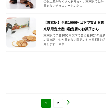
のお土産がたくさんあります。東京駅でしか
（2024年最新）
買えないチョコレートの名...
【東京駅】予算1000円以下で買える東
京駅限定土産8選|定番のお菓子から自
分へのお土産にぴったりなスイーツま
東京駅で予算1000円以下で買える2024年最新
の東京駅でしか買えない限定のお土産8選を紹
で
介します。東京...
1
2