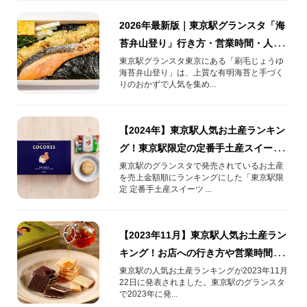
2026年最新版｜東京駅グランスタ「海
苔弁山登り」行き方・営業時間・人気
弁当ガイド
東京駅グランスタ東京にある「刷毛じょうゆ
海苔弁山登り」は、上質な有明海苔と手づく
りのおかずで人気を集め...
【2024年】東京駅人気お土産ランキン
グ！東京駅限定の定番手土産スイーツ
売上ランキングTOP10！
東京駅のグランスタで発売されているお土産
を売上金額順にランキングにした「東京駅限
定 定番手土産スイーツ ...
【2023年11月】東京駅人気お土産ラン
キング！お店への行き方や営業時間
も！
東京駅の人気お土産ランキングが2023年11月
22日に発表されました。東京駅のグランスタ
で2023年に発...