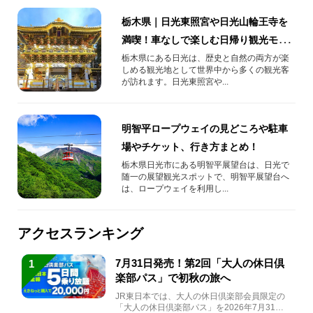
栃木県｜日光東照宮や日光山輪王寺を
満喫！車なしで楽しむ日帰り観光モデ
ルコース
栃木県にある日光は、歴史と自然の両方が楽
しめる観光地として世界中から多くの観光客
が訪れます。日光東照宮や...
明智平ロープウェイの見どころや駐車
場やチケット、行き方まとめ！
栃木県日光市にある明智平展望台は、日光で
随一の展望観光スポットで、明智平展望台へ
は、ロープウェイを利用し...
アクセスランキング
7月31日発売！第2回「大人の休日倶
1
楽部パス」で初秋の旅へ
JR東日本では、大人の休日倶楽部会員限定の
「大人の休日倶楽部パス」を2026年7月31日