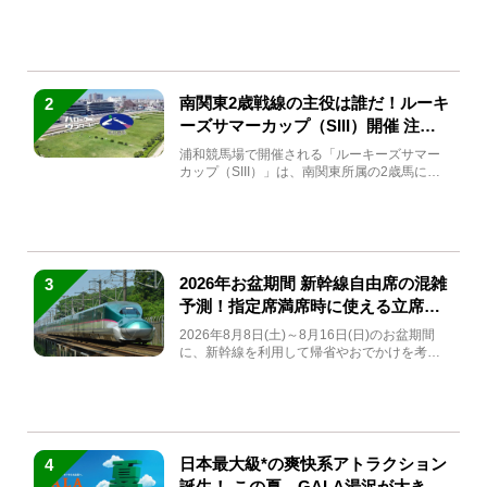
(金)～9月7日...
南関東2歳戦線の主役は誰だ！ルーキ
2
ーズサマーカップ（SIII）開催 注目
馬と見どころをチェック
浦和競馬場で開催される「ルーキーズサマー
カップ（SIII）」は、南関東所属の2歳馬によ
る注目の重賞競走（...
2026年お盆期間 新幹線自由席の混雑
3
予測！指定席満席時に使える立席特
急券も解説
2026年8月8日(土)～8月16日(日)のお盆期間
に、新幹線を利用して帰省やおでかけを考え
ている方もい...
日本最大級*の爽快系アトラクション
4
誕生！ この夏、GALA湯沢が大きく