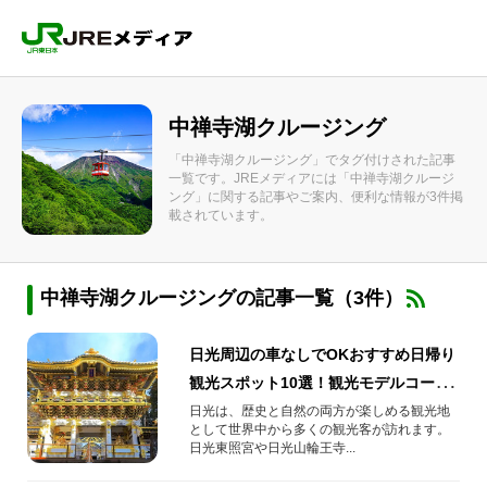
中禅寺湖クルージング
「中禅寺湖クルージング」でタグ付けされた記事
一覧です。JREメディアには「中禅寺湖クルージ
ング」に関する記事やご案内、便利な情報が3件掲
載されています。
中禅寺湖クルージングの記事一覧（3件）
日光周辺の車なしでOKおすすめ日帰り
観光スポット10選！観光モデルコース
もご紹介
日光は、歴史と自然の両方が楽しめる観光地
として世界中から多くの観光客が訪れます。
日光東照宮や日光山輪王寺...