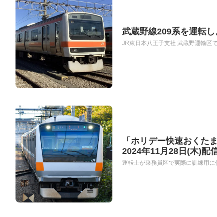
武蔵野線209系を運転
JR東日本八王子支社 武蔵野運輸区では、
「ホリデー快速おくた
2024年11月28日(木)
運転士が乗務員区で実際に訓練用に使