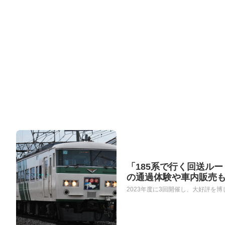
「185系で行く回送ルート
の通過体験や車内販売
2023年度に3回開催し、大好評を博