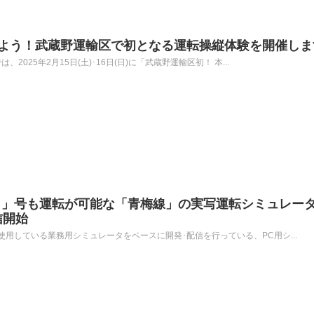
しよう！武蔵野運輸区で初となる運転操縦体験を開催しま
2025年2月15日(土)･16日(日)に「武蔵野運輸区初！ 本...
ま」号も運転が可能な「青梅線」の実写運転シミュレー
配信開始
用している業務用シミュレータをベースに開発･配信を行っている、PC用シ...