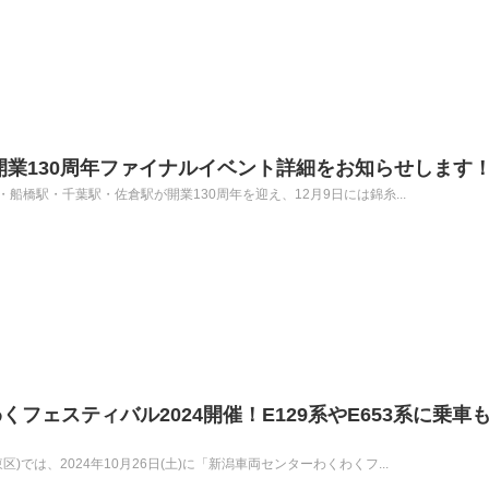
開業130周年ファイナルイベント詳細をお知らせします
駅・船橋駅・千葉駅・佐倉駅が開業130周年を迎え、12月9日には錦糸...
フェスティバル2024開催！E129系やE653系に乗車
)では、2024年10月26日(土)に「新潟車両センターわくわくフ...