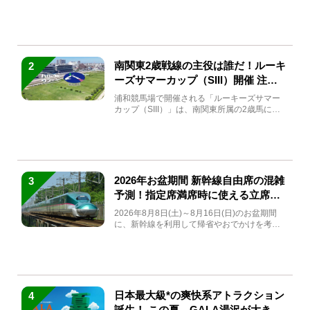
(金)～9月7日...
南関東2歳戦線の主役は誰だ！ルーキ
2
ーズサマーカップ（SIII）開催 注目
馬と見どころをチェック
浦和競馬場で開催される「ルーキーズサマー
カップ（SIII）」は、南関東所属の2歳馬によ
る注目の重賞競走（...
2026年お盆期間 新幹線自由席の混雑
3
予測！指定席満席時に使える立席特
急券も解説
2026年8月8日(土)～8月16日(日)のお盆期間
に、新幹線を利用して帰省やおでかけを考え
ている方もい...
日本最大級*の爽快系アトラクション
4
誕生！ この夏、GALA湯沢が大きく