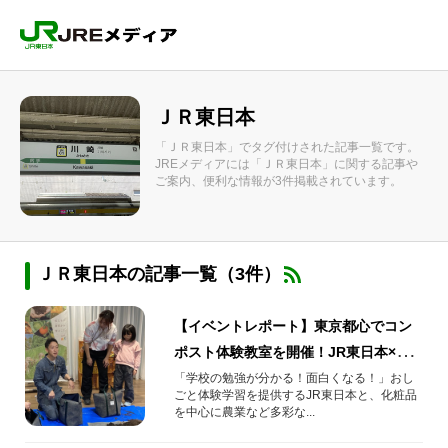
ＪＲ東日本
「ＪＲ東日本」でタグ付けされた記事一覧です。
JREメディアには「ＪＲ東日本」に関する記事や
ご案内、便利な情報が3件掲載されています。
ＪＲ東日本の記事一覧（3件）
【イベントレポート】東京都心でコン
ポスト体験教室を開催！JR東日本×ア
ルソア
「学校の勉強が分かる！面白くなる！」おし
ごと体験学習を提供するJR東日本と、化粧品
を中心に農業など多彩な...