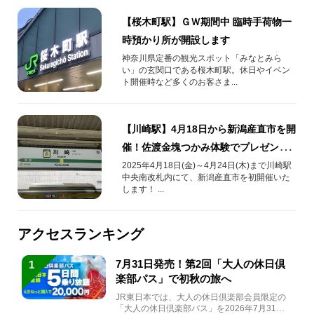
【桜木町駅】ＧＷ期間中 臨時手荷物一
時預かり所が開設します
神奈川県定番の観光スポット「みなとみら
い」の玄関口である桜木町駅。休日やイベン
ト開催時など多くのお客さま...
【川崎駅】4月18日から新潟産直市を開
催！佐渡金塊つかみ体験でプレゼント
企画も！
2025年4月18日(金)～4月24日(木)まで川崎駅
中央南改札内にて、新潟産直市を初開催いた
します！ ...
アクセスランキング
7月31日発売！第2回「大人の休日倶
1
楽部パス」で初秋の旅へ
JR東日本では、大人の休日倶楽部会員限定の
「大人の休日倶楽部パス」を2026年7月31日