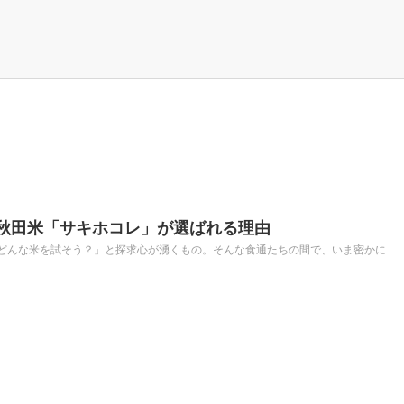
― 秋田米「サキホコレ」が選ばれる理由
んな米を試そう？」と探求心が湧くもの。そんな食通たちの間で、いま密かに...