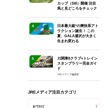
カップ（SIII）開催 注目
馬と見どころをチェック
日本最大級*の爽快系アト
4
ラクション誕生！ この
夏、GALA湯沢が大きく
生まれ変わる
J1関東8クラブ×トレイン
5
スタンプラリー完全ガイ
ド
JREメディア編集部
JREメディア注目カテゴリ
おでかけ