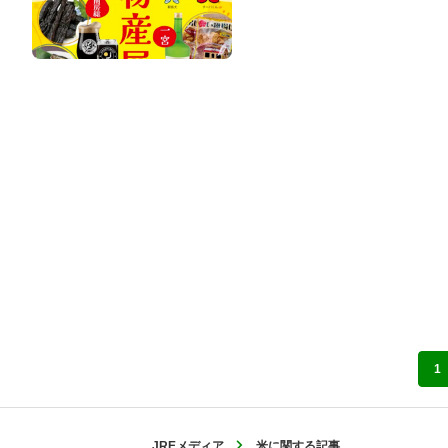
1
JREメディア
米に関する記事