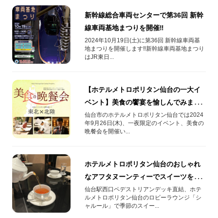
新幹線総合車両センターで第36回 新幹
線車両基地まつりを開催‼
2024年10月19日(土)に第36回 新幹線車両基
地まつりを開催します‼新幹線車両基地まつり
はJR東日...
【ホテルメトロポリタン仙台の一大イ
ベント】美食の饗宴を愉しんでみませ
んか？
仙台市のホテルメトロポリタン仙台では2024
年9月26日(木)、一夜限定のイベント、美食の
晩餐会を開催い...
ホテルメトロポリタン仙台のおしゃれ
なアフタヌーンティーでスイーツを楽
しもう
仙台駅西口ペデストリアンデッキ直結、ホテ
ルメトロポリタン仙台のロビーラウンジ「シ
ャルール」で季節のスイー...