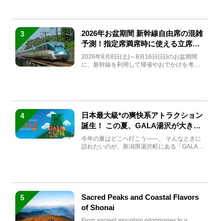
2026年お盆期間 新幹線自由席の混雑
3
予測！指定席満席時に使える立席特
急券も解説
2026年8月8日(土)～8月16日(日)のお盆期間
に、新幹線を利用して帰省やおでかけを考え
ている方もい...
日本最大級*の爽快系アトラクション
4
誕生！ この夏、GALA湯沢が大きく
生まれ変わる
今年の夏はどこへ行こう――。 そんなときに
訪れたいのが、新潟県湯沢町にある「GALA湯
沢」。2026年...
Sacred Peaks and Coastal Flavors
5
of Shonai
From ancient mountain pilgrimages to a