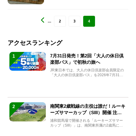
…
2
3
4
アクセスランキング
7月31日発売！第2回「大人の休日倶
1
楽部パス」で初秋の旅へ
JR東日本では、大人の休日倶楽部会員限定の
「大人の休日倶楽部パス」を2026年7月31日
(金)～9月7日...
南関東2歳戦線の主役は誰だ！ルーキ
2
ーズサマーカップ（SIII）開催 注目
馬と見どころをチェック
浦和競馬場で開催される「ルーキーズサマー
カップ（SIII）」は、南関東所属の2歳馬によ
る注目の重賞競走（...