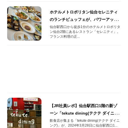
ホテルメトロポリタン仙台セレニティ
のランチビュッフェが、パワーアップ
＆リニューアル！
仙台駅西口から徒歩1分のホテルメトロポリタ
ン仙台2階にあるレストラン「セレニティ」。
フランス料理の正...
【JR社員レポ】仙台駅西口1階の新ゾ
ーン「tekute dining(テクテ ダイニン
グ)」に行ってみました！
飲食店が集まる「tekute dining(テクテ ダイニ
ング)」が、2024年3月28日に仙台駅西口1...