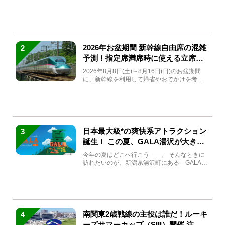
(金)～9月7日...
2026年お盆期間 新幹線自由席の混雑
2
予測！指定席満席時に使える立席特
急券も解説
2026年8月8日(土)～8月16日(日)のお盆期間
に、新幹線を利用して帰省やおでかけを考え
ている方もい...
日本最大級*の爽快系アトラクション
3
誕生！ この夏、GALA湯沢が大きく
生まれ変わる
今年の夏はどこへ行こう――。 そんなときに
訪れたいのが、新潟県湯沢町にある「GALA湯
沢」。2026年...
南関東2歳戦線の主役は誰だ！ルーキ
4
ーズサマーカップ（SIII）開催 注目