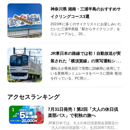
神奈川県 湘南・三浦半島のおすすめサ
イクリングコース3選
2023年に多くのサイクリストにお楽しみいた
だいた三浦半島版「駅からサイクリング」を
リニューアルし、20...
JR東日本の路線では初！自動放送が実
装された「横須賀線」の実写運転シミ
ュレータが2024年10月29日(火)配信開
運転士が乗務員区で実際に訓練用に使用して
いる業務用シミュレータをベースに開発･配信
始
を行っている、PC用シ...
アクセスランキング
7月31日発売！第2回「大人の休日倶
1
楽部パス」で初秋の旅へ
JR東日本では、大人の休日倶楽部会員限定の
「大人の休日倶楽部パス」を2026年7月31日