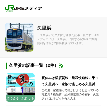
久里浜
「久里浜」でタグ付けされた記事一覧です。JRE
メディアには「久里浜」に関する記事やご案内、
便利な情報が2件掲載されています。
久里浜の記事一覧（2件）
夏休みは横須賀線・総武快速線に乗っ
て久里浜へ！家族で楽しめる久里浜お
すすめスポット4選
この夏、家族揃って出かけようと思っている
方必見！横須賀・総武快速線の終着駅「久里
浜」には子どもから大人ま...