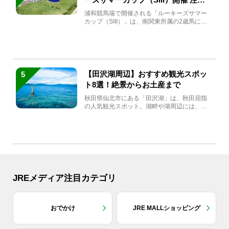
馬と見どころをチェック
浦和競馬場で開催される「ルーキーズサマー
カップ（SIII）」は、南関東所属の2歳馬によ
る注目の重賞競走（...
【田沢湖周辺】おすすめ観光スポッ
5
ト8選！絶景からお土産まで
秋田県仙北市にある「田沢湖」は、秋田屈指
の人気観光スポット。湖畔や湖周辺には、田
沢湖の魅力を堪能できる名...
JREメディア注目カテゴリ
おでかけ
JRE MALLショッピング