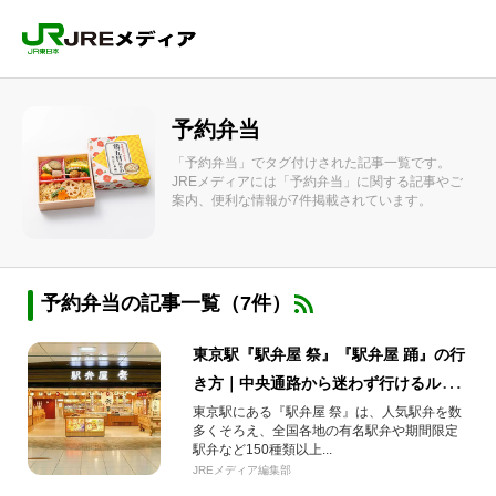
予約弁当
「予約弁当」でタグ付けされた記事一覧です。
JREメディアには「予約弁当」に関する記事やご
案内、便利な情報が7件掲載されています。
予約弁当の記事一覧（7件）
東京駅『駅弁屋 祭』『駅弁屋 踊』の行
き方｜中央通路から迷わず行けるルー
ト解説【2026年版】
東京駅にある『駅弁屋 祭』は、人気駅弁を数
多くそろえ、全国各地の有名駅弁や期間限定
駅弁など150種類以上...
JREメディア編集部