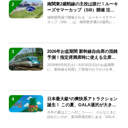
南関東2歳戦線の主役は誰だ！ルーキ
2
ーズサマーカップ（SIII）開催 注目
馬と見どころをチェック
浦和競馬場で開催される「ルーキーズサマー
カップ（SIII）」は、南関東所属の2歳馬によ
る注目の重賞競走（...
2026年お盆期間 新幹線自由席の混雑
3
予測！指定席満席時に使える立席特
急券も解説
2026年8月8日(土)～8月16日(日)のお盆期間
に、新幹線を利用して帰省やおでかけを考え
ている方もい...
日本最大級*の爽快系アトラクション
4
誕生！ この夏、GALA湯沢が大きく
生まれ変わる
今年の夏はどこへ行こう――。 そんなときに
訪れたいのが、新潟県湯沢町にある「GALA湯
沢」。2026年...