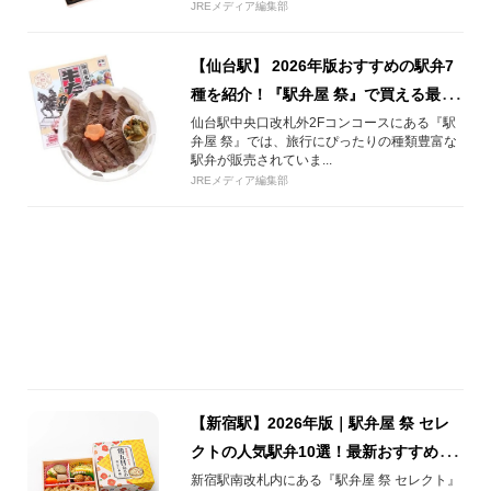
JREメディア編集部
【仙台駅】 2026年版おすすめの駅弁7
種を紹介！『駅弁屋 祭』で買える最新
人気駅弁！
仙台駅中央口改札外2Fコンコースにある『駅
弁屋 祭』では、旅行にぴったりの種類豊富な
駅弁が販売されていま...
JREメディア編集部
【新宿駅】2026年版｜駅弁屋 祭 セレ
クトの人気駅弁10選！最新おすすめ＆
予約情報まとめ
新宿駅南改札内にある『駅弁屋 祭 セレクト』