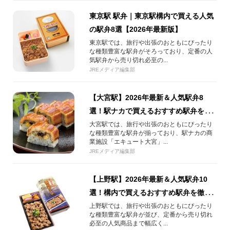
東京駅 駅弁｜東京駅構内で買える人気
の駅弁8選【2026年最新版】
東京駅では、旅行や出張のおともにぴったり
な種類豊富な駅弁がそろっており、定番の人
気駅弁から売り切れ必至の...
JREメディア編集部
【大宮駅】2026年最新＆人気駅弁8
選！駅ナカで買えるおすすめ駅弁を徹
底紹介！
大宮駅では、旅行や出張のおともにぴったり
な種類豊富な駅弁が揃っており、駅ナカの商
業施設「エキュート大宮」...
JREメディア編集部
【上野駅】2026年最新＆人気駅弁10
選！構内で買えるおすすめ駅弁を徹底
紹介！
上野駅では、旅行や出張のおともにぴったり
な種類豊富な駅弁が並び、定番から売り切れ
必至の人気商品まで幅広く...