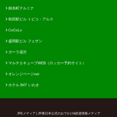
錦糸町テルミナ
秋田駅ビル トピコ・アルス
CoCoLo
盛岡駅ビル フェザン
ガーラ湯沢
マルチエキューブWEB（ロッカー予約サイト）
オレンジページnet
ホテル B4T いわき
JREメディア | JR東日本公式のおでかけ&鉄道情報メディア