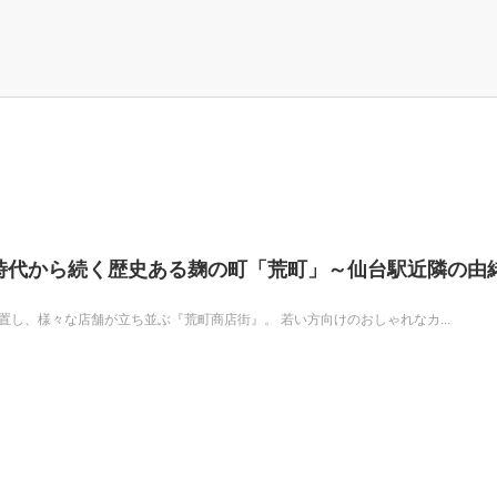
時代から続く歴史ある麹の町「荒町」～仙台駅近隣の由
置し、様々な店舗が立ち並ぶ『荒町商店街』。 若い方向けのおしゃれなカ...