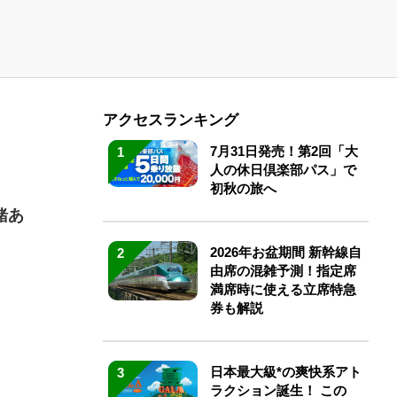
アクセスランキング
7月31日発売！第2回「大
1
人の休日倶楽部パス」で
初秋の旅へ
緒あ
2026年お盆期間 新幹線自
2
由席の混雑予測！指定席
満席時に使える立席特急
券も解説
日本最大級*の爽快系アト
3
ラクション誕生！ この