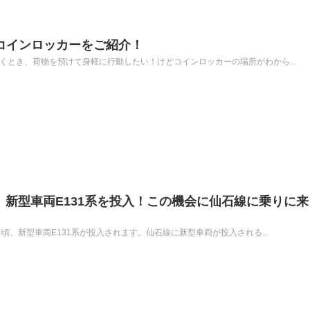
のコインロッカーをご紹介！
くとき、荷物を預けて身軽に行動したい！けどコインロッカーの場所がわから...
頃、新型車両E131系を投入！この機会に仙石線に乗りに
月頃、新型車両E131系が投入されます。仙石線に新型車両が投入される...