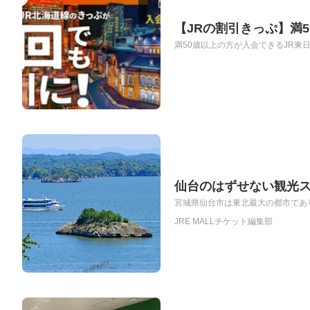
【JRの割引きっぷ】満
満50歳以上の方が入会できるJR東
仙台のはずせない観光
宮城県仙台市は東北最大の都市であり
JRE MALLチケット編集部