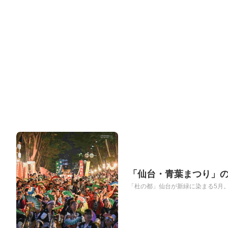
「仙台・青葉まつり」の
「杜の都」仙台が新緑に染まる5月。