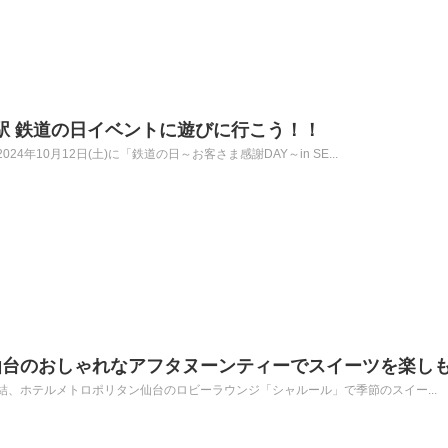
仙台駅 鉄道の日イベントに遊びに行こう！！
年10月12日(土)に「鉄道の日～お客さま感謝DAY～in SE...
仙台のおしゃれなアフタヌーンティーでスイーツを楽し
、ホテルメトロポリタン仙台のロビーラウンジ「シャルール」で季節のスイー...