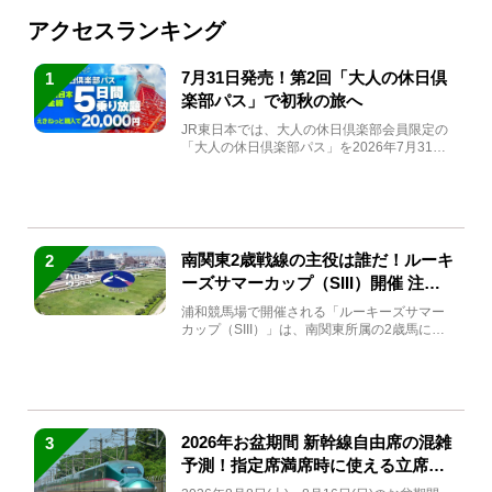
アクセスランキング
7月31日発売！第2回「大人の休日倶
1
楽部パス」で初秋の旅へ
JR東日本では、大人の休日倶楽部会員限定の
「大人の休日倶楽部パス」を2026年7月31日
(金)～9月7日...
南関東2歳戦線の主役は誰だ！ルーキ
2
ーズサマーカップ（SIII）開催 注目
馬と見どころをチェック
浦和競馬場で開催される「ルーキーズサマー
カップ（SIII）」は、南関東所属の2歳馬によ
る注目の重賞競走（...
2026年お盆期間 新幹線自由席の混雑
3
予測！指定席満席時に使える立席特
急券も解説