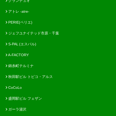
グランデュオ
アトレ -atre-
PERIE(ペリエ)
ジェフユナイテッド市原・千葉
S-PAL (エスパル)
A-FACTORY
錦糸町テルミナ
秋田駅ビル トピコ・アルス
CoCoLo
盛岡駅ビル フェザン
ガーラ湯沢