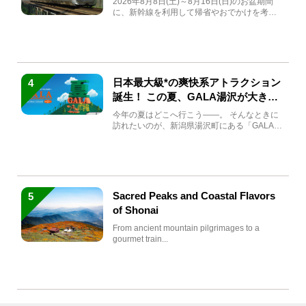
2026年8月8日(土)～8月16日(日)のお盆期間
に、新幹線を利用して帰省やおでかけを考え
ている方もい...
日本最大級*の爽快系アトラクション
4
誕生！ この夏、GALA湯沢が大きく
生まれ変わる
今年の夏はどこへ行こう――。 そんなときに
訪れたいのが、新潟県湯沢町にある「GALA湯
沢」。2026年...
Sacred Peaks and Coastal Flavors
5
of Shonai
From ancient mountain pilgrimages to a
gourmet train...