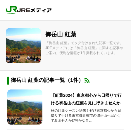
御岳山 紅葉
「御岳山 紅葉」でタグ付けされた記事一覧です。
JREメディアには「御岳山 紅葉」に関する記事や
ご案内、便利な情報が1件掲載されています。
御岳山 紅葉の記事一覧（1件）
【紅葉2024】東京都心から日帰りで行
ける御岳山の紅葉を見に行きませんか
秋の紅葉シーズン到来！ぜひ東京都心から日
帰りで行ける東京都青梅市の御岳山へ出かけ
てみませんか!?豊かな自...