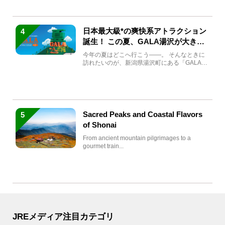
日本最大級*の爽快系アトラクション
4
誕生！ この夏、GALA湯沢が大きく
生まれ変わる
今年の夏はどこへ行こう――。 そんなときに
訪れたいのが、新潟県湯沢町にある「GALA湯
沢」。2026年...
Sacred Peaks and Coastal Flavors
5
of Shonai
From ancient mountain pilgrimages to a
gourmet train...
JREメディア注目カテゴリ