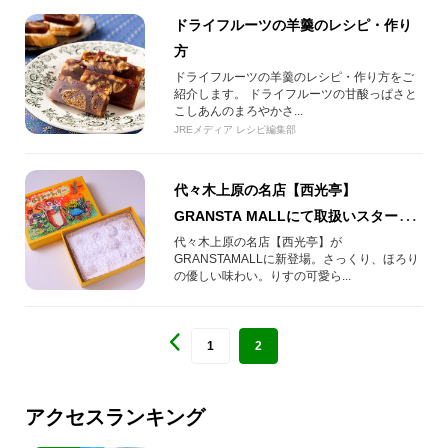
ドライフルーツの羊羹のレシピ・作り
方
ドライフルーツの羊羹のレシピ・作り方をご
紹介します。 ドライフルーツの甘酸っぱさと
こしあんのまろやかさ...
JREメディア レシピ編集部
代々木上原の名店【西光亭】
GRANSTA MALLにて取扱いスター
ト！
代々木上原の名店【西光亭】が
GRANSTAMALLに新登場。さっくり、ほろり
の優しい味わい。りすの可愛ら...
1
2
アクセスランキング