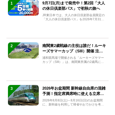
9月7日(月)まで発売中！第2回「大人
1
の休日倶楽部パス」で初秋の旅へ
JR東日本では、大人の休日倶楽部会員限定の
「大人の休日倶楽部パス」を2026年7月31日
(金)～9月7日...
南関東2歳戦線の主役は誰だ！ルーキ
2
ーズサマーカップ（SIII）開催 注目
馬と見どころをチェック
浦和競馬場で開催される「ルーキーズサマー
カップ（SIII）」は、南関東所属の2歳馬によ
る注目の重賞競走（...
2026年お盆期間 新幹線自由席の混雑
3
予測！指定席満席時に使える立席特
急券も解説
2026年8月8日(土)～8月16日(日)のお盆期間
に、新幹線を利用して帰省やおでかけを考え
ている方もい...