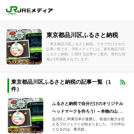
東京都品川区ふるさと納税
「東京都品川区ふるさと納税」でタグ付けされた
記事一覧です。JREメディアには「東京都品川区
ふるさと納税」に関する記事やご案内、便利な情
報が1件掲載されています。
東京都品川区ふるさと納税の記事一覧（1
件）
ふるさと納税で自分だけのオリジナル
ヘッドマークを作ろう! ～本物の山手線
であなただけの素敵な体験を～
品川区とJR東日本が連携し、鉄道の魅力を伝
えるプロジェクトが始まりました。 その中心
となるのは、東京総...