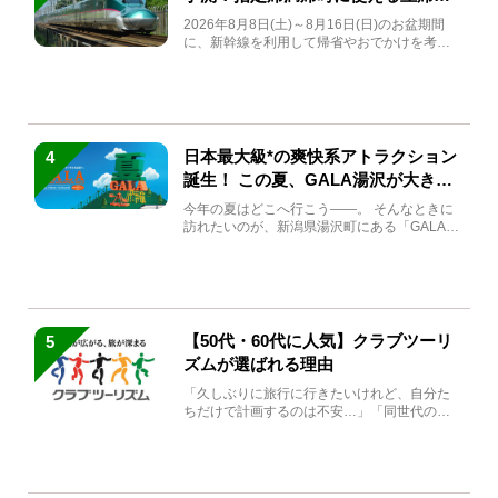
急券も解説
2026年8月8日(土)～8月16日(日)のお盆期間
に、新幹線を利用して帰省やおでかけを考え
ている方もい...
日本最大級*の爽快系アトラクション
4
誕生！ この夏、GALA湯沢が大きく
生まれ変わる
今年の夏はどこへ行こう――。 そんなときに
訪れたいのが、新潟県湯沢町にある「GALA湯
沢」。2026年...
【50代・60代に人気】クラブツーリ
5
ズムが選ばれる理由
「久しぶりに旅行に行きたいけれど、自分た
ちだけで計画するのは不安…」「同世代の方
と気兼ねなく楽しみたい」...