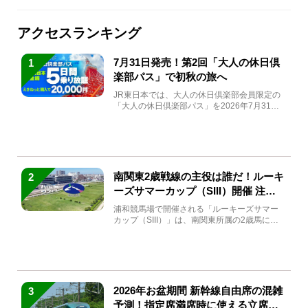
アクセスランキング
7月31日発売！第2回「大人の休日倶
1
楽部パス」で初秋の旅へ
JR東日本では、大人の休日倶楽部会員限定の
「大人の休日倶楽部パス」を2026年7月31日
(金)～9月7日...
南関東2歳戦線の主役は誰だ！ルーキ
2
ーズサマーカップ（SIII）開催 注目
馬と見どころをチェック
浦和競馬場で開催される「ルーキーズサマー
カップ（SIII）」は、南関東所属の2歳馬によ
る注目の重賞競走（...
2026年お盆期間 新幹線自由席の混雑
3
予測！指定席満席時に使える立席特