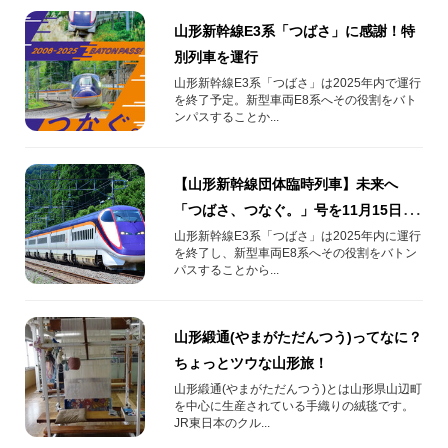
山形新幹線E3系「つばさ」に感謝！特
別列車を運行
山形新幹線E3系「つばさ」は2025年内で運行
を終了予定。新型車両E8系へその役割をバト
ンパスすることか...
【山形新幹線団体臨時列車】未来へ
「つばさ、つなぐ。」号を11月15日
（土）に運行します！
山形新幹線E3系「つばさ」は2025年内に運行
を終了し、新型車両E8系へその役割をバトン
パスすることから...
山形緞通(やまがただんつう)ってなに？
ちょっとツウな山形旅！
山形緞通(やまがただんつう)とは山形県山辺町
を中心に生産されている手織りの絨毯です。
JR東日本のクル...