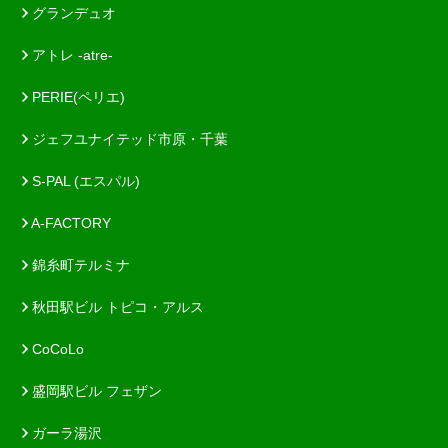
グランデュオ
アトレ -atre-
PERIE(ペリエ)
ジェフユナイテッド市原・千葉
S-PAL (エスパル)
A-FACTORY
錦糸町テルミナ
秋田駅ビル トピコ・アルス
CoCoLo
盛岡駅ビル フェザン
ガーラ湯沢