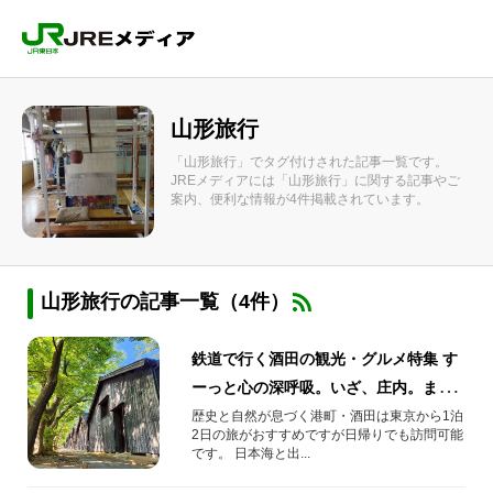
山形旅行
「山形旅行」でタグ付けされた記事一覧です。
JREメディアには「山形旅行」に関する記事やご
案内、便利な情報が4件掲載されています。
山形旅行の記事一覧（4件）
鉄道で行く酒田の観光・グルメ特集 す
ーっと心の深呼吸。いざ、庄内。まだ
知らない日本に出会う！
歴史と自然が息づく港町・酒田は東京から1泊
2日の旅がおすすめですが日帰りでも訪問可能
です。 日本海と出...