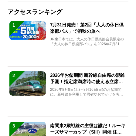
アクセスランキング
7月31日発売！第2回「大人の休日倶
1
楽部パス」で初秋の旅へ
JR東日本では、大人の休日倶楽部会員限定の
「大人の休日倶楽部パス」を2026年7月31日
(金)～9月7日...
2026年お盆期間 新幹線自由席の混雑
2
予測！指定席満席時に使える立席特
急券も解説
2026年8月8日(土)～8月16日(日)のお盆期間
に、新幹線を利用して帰省やおでかけを考え
ている方もい...
南関東2歳戦線の主役は誰だ！ルーキ
3
ーズサマーカップ（SIII）開催 注目