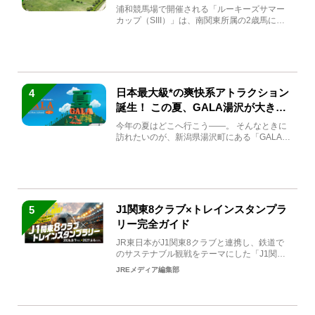
馬と見どころをチェック
浦和競馬場で開催される「ルーキーズサマー
カップ（SIII）」は、南関東所属の2歳馬によ
る注目の重賞競走（...
日本最大級*の爽快系アトラクション
4
誕生！ この夏、GALA湯沢が大きく
生まれ変わる
今年の夏はどこへ行こう――。 そんなときに
訪れたいのが、新潟県湯沢町にある「GALA湯
沢」。2026年...
J1関東8クラブ×トレインスタンプラ
5
リー完全ガイド
JR東日本がJ1関東8クラブと連携し、鉄道で
のサステナブル観戦をテーマにした「J1関東8
クラブ×トレイン...
JREメディア編集部