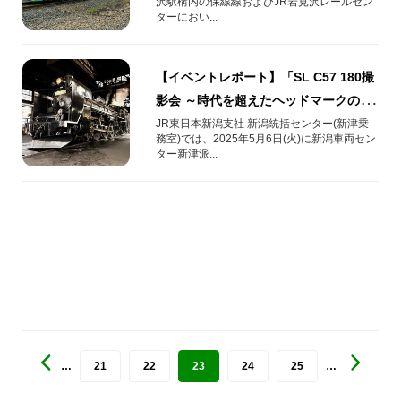
沢駅構内の保線線およびJR岩見沢レールセン
日(土)開催！
ターにおい...
【イベントレポート】「SL C57 180撮
影会 ～時代を超えたヘッドマークの共
演編～」を開催しました！
JR東日本新潟支社 新潟統括センター(新津乗
務室)では、2025年5月6日(火)に新潟車両セン
ター新津派...
…
21
22
23
24
25
…