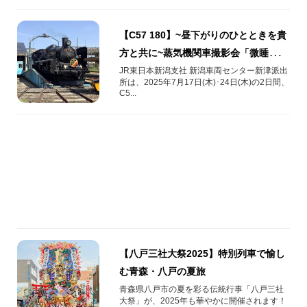
【C57 180】~昼下がりのひとときを貴
方と共に~蒸気機関車撮影会「微睡の貴
婦人」を2025年7月に開催します！
JR東日本新潟支社 新潟車両センター新津派出
所は、2025年7月17日(木)･24日(木)の2日間、
C5...
【八戸三社大祭2025】特別列車で愉し
む青森・八戸の夏旅
青森県八戸市の夏を彩る伝統行事「八戸三社
大祭」が、2025年も華やかに開催されます！