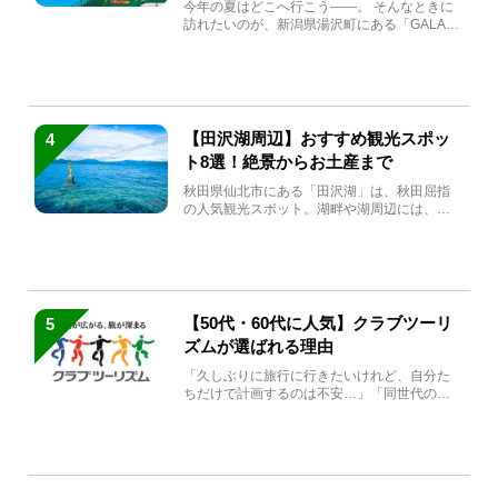
生まれ変わる
今年の夏はどこへ行こう――。 そんなときに
訪れたいのが、新潟県湯沢町にある「GALA湯
沢」。2026年...
【田沢湖周辺】おすすめ観光スポッ
4
ト8選！絶景からお土産まで
秋田県仙北市にある「田沢湖」は、秋田屈指
の人気観光スポット。湖畔や湖周辺には、田
沢湖の魅力を堪能できる名...
【50代・60代に人気】クラブツーリ
5
ズムが選ばれる理由
「久しぶりに旅行に行きたいけれど、自分た
ちだけで計画するのは不安…」「同世代の方
と気兼ねなく楽しみたい」...