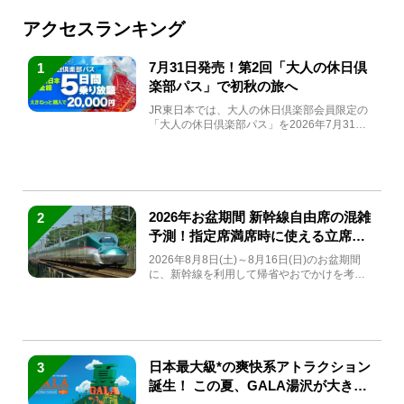
アクセスランキング
7月31日発売！第2回「大人の休日倶
1
楽部パス」で初秋の旅へ
JR東日本では、大人の休日倶楽部会員限定の
「大人の休日倶楽部パス」を2026年7月31日
(金)～9月7日...
2026年お盆期間 新幹線自由席の混雑
2
予測！指定席満席時に使える立席特
急券も解説
2026年8月8日(土)～8月16日(日)のお盆期間
に、新幹線を利用して帰省やおでかけを考え
ている方もい...
日本最大級*の爽快系アトラクション
3
誕生！ この夏、GALA湯沢が大きく