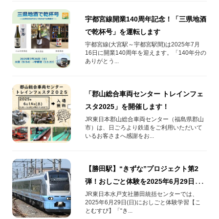
宇都宮線開業140周年記念！「三県地酒
で乾杯号」を運転します
宇都宮線(大宮駅～宇都宮駅間)は2025年7月
16日に開業140周年を迎えます。「140年分の
ありがとう...
「郡山総合車両センター トレインフェ
スタ2025」を開催します！
JR東日本郡山総合車両センター（福島県郡山
市）は、日ごろより鉄道をご利用いただいて
いるお客さまへ感謝をお...
【勝田駅】“きずな”プロジェクト第2
弾！おしごと体験を2025年6月29日(日)
に開催します！
JR東日本水戸支社勝田統括センターでは、
2025年6月29日(日)におしごと体験学習【こ
とむすび】「“き...