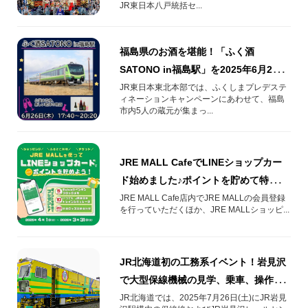
JR東日本八戸統括セ...
福島県のお酒を堪能！「ふく酒
SATONO in福島駅」を2025年6月26日
(木)開催！
JR東日本東北本部では、ふくしまプレデステ
ィネーションキャンペーンにあわせて、福島
市内5人の蔵元が集まっ...
JRE MALL CafeでLINEショップカー
ド始めました♪ポイントを貯めて特典ゲ
ット！
JRE MALL Cafe店内でJRE MALLの会員登録
を行っていただくほか、JRE MALLショッピ...
JR北海道初の工務系イベント！岩見沢
で大型保線機械の見学、乗車、操作の
体験が出来るイベントを2025年7月26
JR北海道では、2025年7月26日(土)にJR岩見