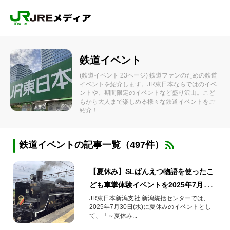
鉄道イベント
(鉄道イベント 23ページ) 鉄道ファンのための鉄道
イベントを紹介します。JR東日本ならではのイベ
ントや、期間限定のイベントなど盛り沢山。こど
もから大人まで楽しめる様々な鉄道イベントをご
紹介！
鉄道イベントの記事一覧（497件）
【夏休み】SLばんえつ物語を使ったこ
ども車掌体験イベントを2025年7月30
日(水)開催！放送体験や運転台見学も
JR東日本新潟支社 新潟統括センターでは、
2025年7月30日(水)に夏休みのイベントとし
て、「～夏休み...