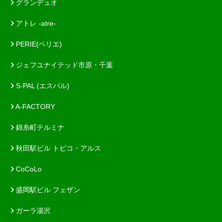
グランデュオ
アトレ -atre-
PERIE(ペリエ)
ジェフユナイテッド市原・千葉
S-PAL (エスパル)
A-FACTORY
錦糸町テルミナ
秋田駅ビル トピコ・アルス
CoCoLo
盛岡駅ビル フェザン
ガーラ湯沢