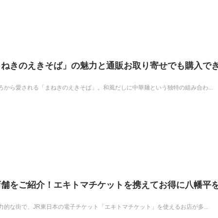
まねきのえきそば」の魅力と通販お取り寄せでも購入で
から愛される「まねきのえきそば」。和風だしに中華麺という独特の組み合わ...
店舗をご紹介！エキトマチケットを携えてお得に八幡平
的な街で、JR東日本の電子チケット「エキトマチケット」を使えるお店が多...