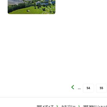
…
54
55
JREメディア
カテゴリー
JRE MALLシ