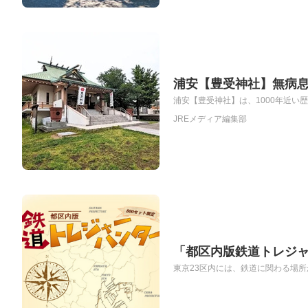
浦安【豊受神社】無病
浦安【豊受神社】は、1000年近い
JREメディア編集部
「都区内版鉄道トレジ
東京23区内には、鉄道に関わる場所