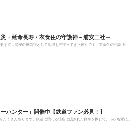
息災・延命長寿・衣食住の守護神～浦安三社～
歴史を持つ浦安の総鎮守として地域を見守ってきた神社です。衣食住の守護神...
ャーハンター」開催中【鉄道ファン必見！】
がたくさんあります。鉄道に関わる場所に隠された数字を探して、市ケ谷駅に...