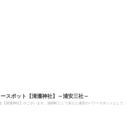
ワースポット【清瀧神社】～浦安三社～
【清瀧神社】がございます。漁師町として栄えた浦安のパワースポットとして...