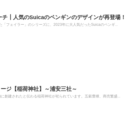
ーチ┃人気のSuicaのペンギンのデザインが再登場！
フェイラー」のシリーズに、2023年に大人気だったSuicaのペンギ...
ャージ【稲荷神社】～浦安三社～
年)に創建されたと伝わる稲荷神社が祀られています。五穀豊穣、商売繁盛...