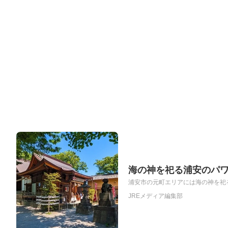
海の神を祀る浦安のパ
浦安市の元町エリアには海の神を祀る
JREメディア編集部