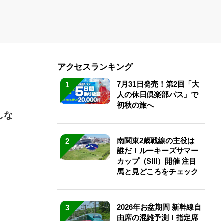
アクセスランキング
7月31日発売！第2回「大
1
人の休日倶楽部パス」で
初秋の旅へ
しな
南関東2歳戦線の主役は
2
誰だ！ルーキーズサマー
カップ（SIII）開催 注目
馬と見どころをチェック
2026年お盆期間 新幹線自
3
由席の混雑予測！指定席