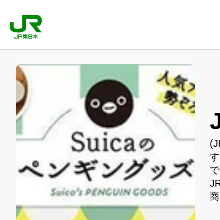
(
す
で
J
商