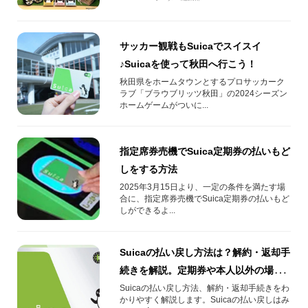
サッカー観戦もSuicaでスイスイ
♪Suicaを使って秋田へ行こう！
秋田県をホームタウンとするプロサッカーク
ラブ「ブラウブリッツ秋田」の2024シーズン
ホームゲームがついに...
指定席券売機でSuica定期券の払いもど
しをする方法
2025年3月15日より、一定の条件を満たす場
合に、指定席券売機でSuica定期券の払いもど
しができるよ...
Suicaの払い戻し方法は？解約・返却手
続きを解説。定期券や本人以外の場合
も
Suicaの払い戻し方法、解約・返却手続きをわ
かりやすく解説します。Suicaの払い戻しはみ