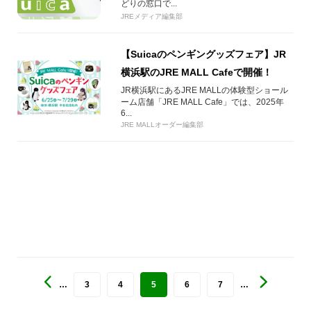
どりの窓口で...
JREメディア編集部
【Suicaのペンギングッズフェア】JR
横浜駅のJRE MALL Cafeで開催！
JR横浜駅にあるJRE MALLの体験型ショール
ーム店舗「JRE MALL Cafe」では、2025年
6...
JRE MALLオーダー編集部
…
3
4
5
6
7
…