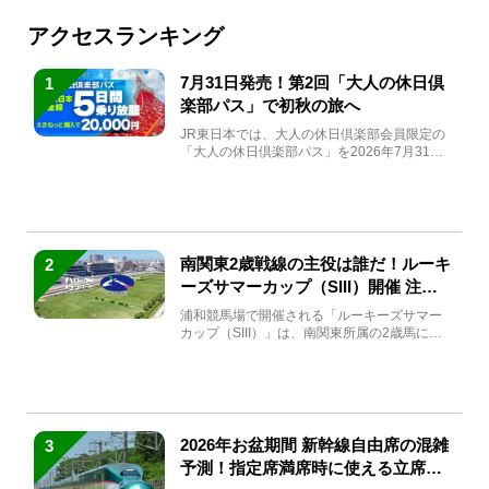
アクセスランキング
7月31日発売！第2回「大人の休日倶
1
楽部パス」で初秋の旅へ
JR東日本では、大人の休日倶楽部会員限定の
「大人の休日倶楽部パス」を2026年7月31日
(金)～9月7日...
南関東2歳戦線の主役は誰だ！ルーキ
2
ーズサマーカップ（SIII）開催 注目
馬と見どころをチェック
浦和競馬場で開催される「ルーキーズサマー
カップ（SIII）」は、南関東所属の2歳馬によ
る注目の重賞競走（...
2026年お盆期間 新幹線自由席の混雑
3
予測！指定席満席時に使える立席特