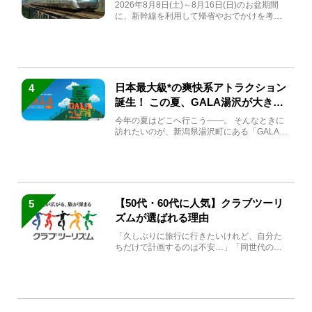
急券も解説
2026年8月8日(土)～8月16日(日)のお盆期間
に、新幹線を利用して帰省やおでかけを考え
ている方もい...
日本最大級*の爽快系アトラクション
4
誕生！ この夏、GALA湯沢が大きく
生まれ変わる
今年の夏はどこへ行こう――。 そんなときに
訪れたいのが、新潟県湯沢町にある「GALA湯
沢」。2026年...
【50代・60代に人気】クラブツーリ
5
ズムが選ばれる理由
「久しぶりに旅行に行きたいけれど、自分た
ちだけで計画するのは不安…」「同世代の方
と気兼ねなく楽しみたい」...