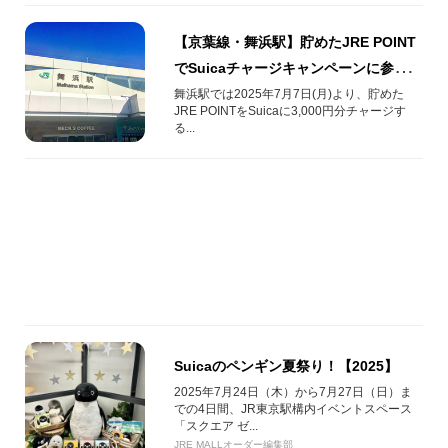
【京葉線・舞浜駅】貯めたJRE POINT
でSuicaチャージキャンペーンに参加し
よう‼︎
舞浜駅では2025年7月7日(月)より、貯めた
JRE POINTをSuicaに3,000円分チャージす
る...
Suicaのペンギン夏祭り！【2025】
2025年7月24日（木）から7月27日（日）ま
での4日間、JR東京駅構内イベントスペース
「スクエア ゼ...
JRE MALLオーダー編集部