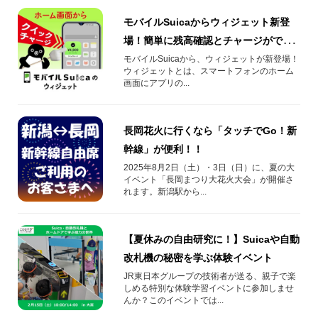
モバイルSuicaからウィジェット新登
場！簡単に残高確認とチャージができ
る！
モバイルSuicaから、ウィジェットが新登場！
ウィジェットとは、スマートフォンのホーム
画面にアプリの...
長岡花火に行くなら「タッチでGo！新
幹線」が便利！！
2025年8月2日（土）・3日（日）に、夏の大
イベント「長岡まつり大花火大会」が開催さ
れます。新潟駅から...
【夏休みの自由研究に！】Suicaや自動
改札機の秘密を学ぶ体験イベント
JR東日本グループの技術者が送る、親子で楽
しめる特別な体験学習イベントに参加しませ
んか？このイベントでは...