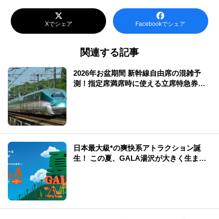
Xでシェア
Facebookでシェア
関連する記事
2026年お盆期間 新幹線自由席の混雑予
測！指定席満席時に使える立席特急券も
解説
日本最大級*の爽快系アトラクション誕
生！ この夏、GALA湯沢が大きく生まれ
変わる