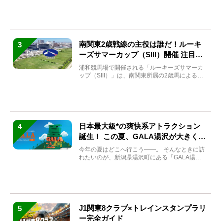
方もい...
南関東2歳戦線の主役は誰だ！ルーキ
3
ーズサマーカップ（SIII）開催 注目馬
と見どころをチェック
浦和競馬場で開催される「ルーキーズサマーカ
ップ（SIII）」は、南関東所属の2歳馬による注
目の重賞競走（...
日本最大級*の爽快系アトラクション
4
誕生！ この夏、GALA湯沢が大きく生
まれ変わる
今年の夏はどこへ行こう――。 そんなときに訪
れたいのが、新潟県湯沢町にある「GALA湯
沢」。2026年...
J1関東8クラブ×トレインスタンプラリ
5
ー完全ガイド