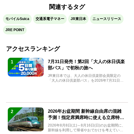
関連するタグ
モバイルSuica
交通系電子マネー
JR東日本
ニュースリリース
JRE POINT
アクセスランキング
7月31日発売！第2回「大人の休日倶楽
1
部パス」で初秋の旅へ
JR東日本では、大人の休日倶楽部会員限定の
「大人の休日倶楽部パス」を2026年7月31日
(金)～9月7日...
2026年お盆期間 新幹線自由席の混雑
2
予測！指定席満席時に使える立席特急
券も解説
2026年8月8日(土)～8月16日(日)のお盆期間に、
新幹線を利用して帰省やおでかけを考えている