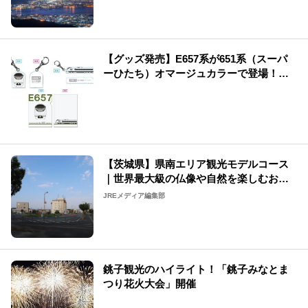
【グッズ発売】E657系が651系（スーパ
ーひたち）オマージュカラーで登場！運
行記念グッズも発売♪
【茨城県】県南エリア観光モデルコース
｜世界最大級の仏像や自然を楽しむおす
すめコースをご紹介
JREメディア編集部
銚子観光のハイライト！「銚子みなとま
つり花火大会」開催