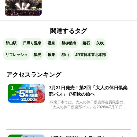
関連するタグ
郡山駅
日帰り温泉
温泉
磐梯熱海
鏡石
矢吹
リフレッシュ
観光
散策
郡山
JR東日本東北本部
アクセスランキング
7月31日発売！第2回「大人の休日倶楽
1
部パス」で初秋の旅へ
JR東日本では、大人の休日倶楽部会員限定の
「大人の休日倶楽部パス」を2026年7月31日
(金)～9月7日...