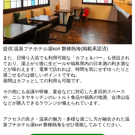
提供:温泉プチホテル湯kori 磐梯熱海(掲載承諾済)
また、日帰り入浴でも利用可能な「カフェ＆バー」も併設され
ており、湯上がり後に生ビールや福島県内の日本酒の利き酒な
どが味わえます。電車で訪れれば、時間を気にせずゆったりと
過ごせるのは嬉しいポイントですね。
昼間はカフェとしての利用も可能です。
その他にも会議や研修、宴会などに対応した多目的スペース
や、ニシキヤキッチンのレトルト食品や福島の地酒、会津山塩
などが購入できるラウンジが備えられています。
アクセスの良さ・温泉の魅力・多様な過ごし方が融合された温
泉プチホテル湯kori 磐梯熱海をぜひ堪能してみてください。