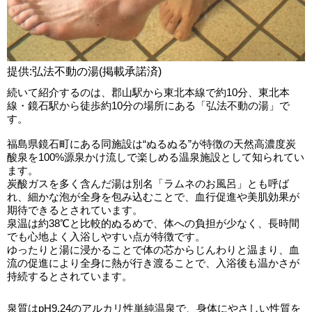
提供:弘法不動の湯(掲載承諾済)
続いて紹介するのは、郡山駅から東北本線で約10分、東北本
線・鏡石駅から徒歩約10分の場所にある「弘法不動の湯」で
す。
福島県鏡石町にある同施設は“ぬるぬる”が特徴の天然高濃度炭
酸泉を100%源泉かけ流しで楽しめる温泉施設として知られてい
ます。
炭酸ガスを多く含んだ湯は別名「ラムネのお風呂」とも呼ば
れ、細かな泡が全身を包み込むことで、血行促進や美肌効果が
期待できるとされています。
泉温は約38℃と比較的ぬるめで、体への負担が少なく、長時間
でも心地よく入浴しやすい点が特徴です。
ゆったりと湯に浸かることで体の芯からじんわりと温まり、血
流の促進により全身に熱が行き渡ることで、入浴後も温かさが
持続するとされています。
泉質はpH9.24のアルカリ性単純温泉で、身体にやさしい性質を