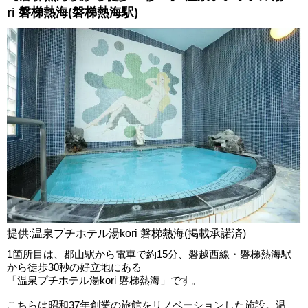
ri 磐梯熱海(磐梯熱海駅)
提供:温泉プチホテル湯kori 磐梯熱海(掲載承諾済)
1箇所目は、郡山駅から電車で約15分、磐越西線・磐梯熱海駅
から徒歩30秒の好立地にある
「温泉プチホテル湯kori 磐梯熱海」です。
こちらは昭和37年創業の旅館をリノベーションした施設。温