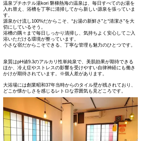
温泉プチホテル湯kori 磐梯熱海の温泉は、毎日すべてのお湯を
入れ替え、浴槽を丁寧に清掃してから新しい源泉を張っていま
す。
源泉かけ流し100%だからこそ、“お湯の新鮮さ”と“清潔さ”を大
切にしているそう。
浴槽の隅々まで毎日しっかり清掃し、気持ちよく安心してご入
浴いただける環境が整っています。
小さな宿だからこそできる、丁寧な管理も魅力のひとつです。
泉質はpH値9.3のアルカリ性単純泉で、美肌効果が期待できる
ほか、冷え症やストレスの影響を受けやすい自律神経にも働き
かけが期待されています。※個人差があります。
大浴場には創業昭和37年当時からのタイル壁が残されており、
どこか懐かしさを感じるレトロな雰囲気も見どころです。