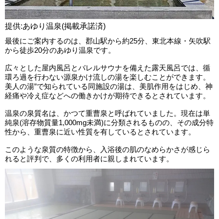
提供:あゆり温泉(掲載承諾済)
最後にご案内するのは、郡山駅から約25分、東北本線・矢吹駅
から徒歩20分のあゆり温泉です。
広々とした屋内風呂とバレルサウナを備えた露天風呂では、循
環ろ過を行わない源泉かけ流しの湯を楽しむことができます。
美人の湯”で知られている同施設の湯は、美肌作用をはじめ、神
経痛や冷え症などへの働きかけが期待できるとされています。
温泉の泉質名は、かつて重曹泉と呼ばれていました。現在は単
純泉(溶存物質量1,000mg未満)に分類されるものの、その成分特
性から、重曹泉に近い性質を有しているとされています。
このような泉質の特徴から、入浴後の肌のなめらかさが感じら
れると評判で、多くの利用者に親しまれています。