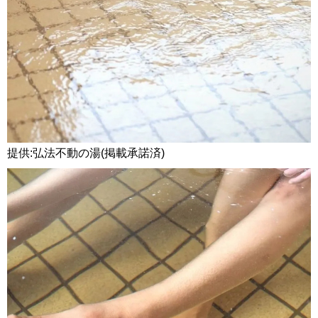
提供:弘法不動の湯(掲載承諾済)