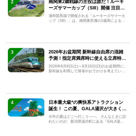
南関東2歳戦線の主役は誰だ！ルーキ
2
ーズサマーカップ（SIII）開催 注目馬
と見どころをチェック
浦和競馬場で開催される「ルーキーズサマーカ
ップ（SIII）」は、南関東所属の2歳馬による注
目の重賞競走（...
2026年お盆期間 新幹線自由席の混雑
3
予測！指定席満席時に使える立席特急
券も解説
2026年8月8日(土)～8月16日(日)のお盆期間に、
新幹線を利用して帰省やおでかけを考えている
方もい...
日本最大級*の爽快系アトラクション
4
誕生！ この夏、GALA湯沢が大きく生
まれ変わる
今年の夏はどこへ行こう――。 そんなときに訪
れたいのが、新潟県湯沢町にある「GALA湯
沢」。2026年...