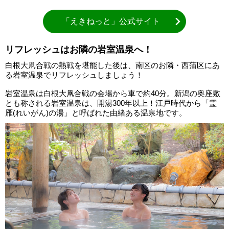
「えきねっと」公式サイト
リフレッシュはお隣の岩室温泉へ！
白根大凧合戦の熱戦を堪能した後は、南区のお隣・西蒲区にあ
る岩室温泉でリフレッシュしましょう！
岩室温泉は白根大凧合戦の会場から車で約40分。新潟の奥座敷
とも称される岩室温泉は、開湯300年以上！江戸時代から「霊
雁(れいがん)の湯」と呼ばれた由緒ある温泉地です。