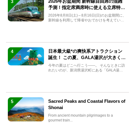
2026年お盆期間 新幹線自由席の混雑
3
予測！指定席満席時に使える立席特急
券も解説
2026年8月8日(土)～8月16日(日)のお盆期間に、
新幹線を利用して帰省やおでかけを考えている
方もい...
日本最大級*の爽快系アトラクション
4
誕生！ この夏、GALA湯沢が大きく生
まれ変わる
今年の夏はどこへ行こう――。 そんなときに訪
れたいのが、新潟県湯沢町にある「GALA湯
沢」。2026年...
Sacred Peaks and Coastal Flavors of
5
Shonai
From ancient mountain pilgrimages to a
gourmet train...