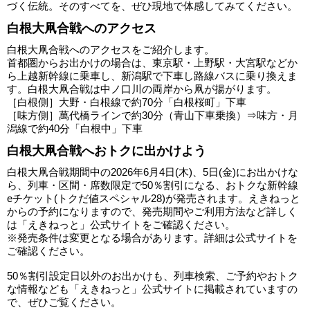
づく伝統。そのすべてを、ぜひ現地で体感してみてください。
白根大凧合戦へのアクセス
白根大凧合戦へのアクセスをご紹介します。
首都圏からお出かけの場合は、東京駅・上野駅・大宮駅などか
ら上越新幹線に乗車し、新潟駅で下車し路線バスに乗り換えま
す。白根大凧合戦は中ノ口川の両岸から凧が揚がります。
［白根側］大野・白根線で約70分「白根桜町」下車
［味方側］萬代橋ラインで約30分（青山下車乗換）⇒味方・月
潟線で約40分「白根中」下車
白根大凧合戦へおトクに出かけよう
白根大凧合戦期間中の2026年6月4日(木)、5日(金)にお出かけな
ら、列車・区間・席数限定で50％割引になる、おトクな新幹線
eチケット(トクだ値スペシャル28)が発売されます。えきねっと
からの予約になりますので、発売期間やご利用方法など詳しく
は「えきねっと」公式サイトをご確認ください。
※発売条件は変更となる場合があります。詳細は公式サイトを
ご確認ください。
50％割引設定日以外のお出かけも、列車検索、ご予約やおトク
な情報なども「えきねっと」公式サイトに掲載されていますの
で、ぜひご覧ください。