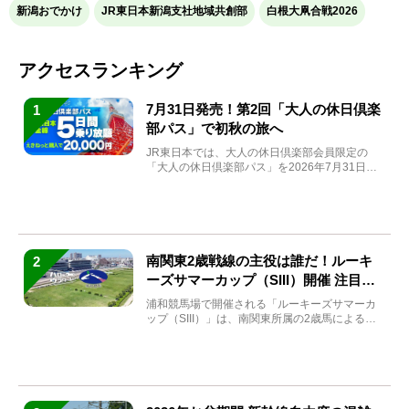
新潟おでかけ
JR東日本新潟支社地域共創部
白根大凧合戦2026
アクセスランキング
7月31日発売！第2回「大人の休日倶楽
1
部パス」で初秋の旅へ
JR東日本では、大人の休日倶楽部会員限定の
「大人の休日倶楽部パス」を2026年7月31日
(金)～9月7日...
南関東2歳戦線の主役は誰だ！ルーキ
2
ーズサマーカップ（SIII）開催 注目馬
と見どころをチェック
浦和競馬場で開催される「ルーキーズサマーカ
ップ（SIII）」は、南関東所属の2歳馬による注
目の重賞競走（...