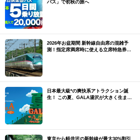
パス」で初秋の旅へ
2026年お盆期間 新幹線自由席の混雑予
測！指定席満席時に使える立席特急券も
解説
日本最大級*の爽快系アトラクション誕
生！ この夏、GALA湯沢が大きく生まれ
変わる
東京から軽井沢の新幹線が最大30%割引