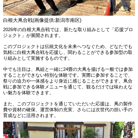
白根大凧合戦(画像提供:新潟市南区)
2026年の白根大凧合戦では、新たな取り組みとして「応援プロ
ジェクト」が展開されます。
このプロジェクトは伝統文化を未来へつなぐため、どなたでも
気軽に白根大凧合戦を応援し、関わることができる参加型の取
り組みとして実施するものです。
中でも注目は、凧組と一緒に24畳の大凧を揚げる一般では参加
することができない特別な体験です。実際に参加することで、
祭りの迫力や一体感をより身近に感じることができます。凧合
戦に参加できる体験メニューを通じて、観るだけでは味わえな
い魅力を体験できます。
また、このプロジェクトを通じていただいた応援は、凧の製作
費や資材の確保、運営体制の充実、さらには次世代の担い手の
育成などに活用されます。