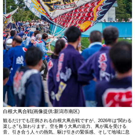
白根大凧合戦(画像提供:新潟市南区)
観るだけでも圧倒される白根大凧合戦ですが、2026年は“関わる
楽しさ”も加わります。空を舞う大凧の迫力、凧が風を受ける
音、引き合う人々の熱気、駆け引きの緊張感、そして地域に息