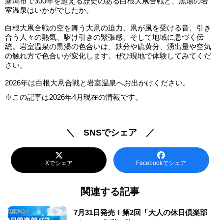
新潟市で300年を超える歴史のある白根大凧合戦と、黒湯の岩
室温泉はいかがでしたか。
白根大凧合戦の空を舞う大凧の迫力、凧が風を受ける音、引き
合う人々の熱気、駆け引きの緊張感、そして地域に息づく伝
統。岩室温泉の黒湯の色合いは、鉄分や硫黄分、湧出量や空気
の触れ方で色合いが変化します。ぜひ現地で体験してみてくだ
さい。
2026年は白根大凧合戦と岩室温泉へお出かけください。
※この記事は2026年4月現在の情報です。
＼ SNSでシェア ／
Xでシェア
Facebookでシェア
関連する記事
7月31日発売！第2回「大人の休日倶楽部