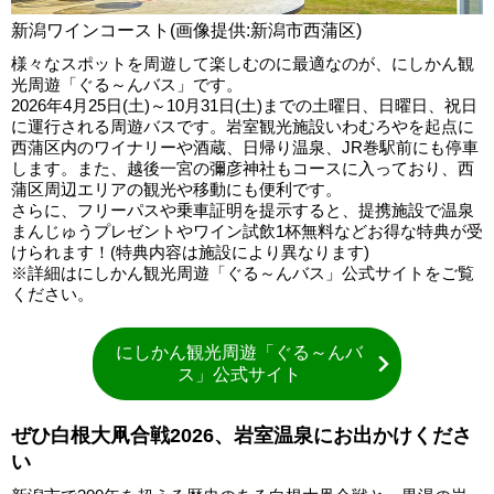
新潟ワインコースト(画像提供:新潟市西蒲区)
様々なスポットを周遊して楽しむのに最適なのが、にしかん観
光周遊「ぐる～んバス」です。
2026年4月25日(土)～10月31日(土)までの土曜日、日曜日、祝日
に運行される周遊バスです。岩室観光施設いわむろやを起点に
西蒲区内のワイナリーや酒蔵、日帰り温泉、JR巻駅前にも停車
します。また、越後一宮の彌彦神社もコースに入っており、西
蒲区周辺エリアの観光や移動にも便利です。
さらに、フリーパスや乗車証明を提示すると、提携施設で温泉
まんじゅうプレゼントやワイン試飲1杯無料などお得な特典が受
けられます！(特典内容は施設により異なります)
※詳細はにしかん観光周遊「ぐる～んバス」公式サイトをご覧
ください。
にしかん観光周遊「ぐる～んバ
ス」公式サイト
ぜひ白根大凧合戦2026、岩室温泉にお出かけくださ
い