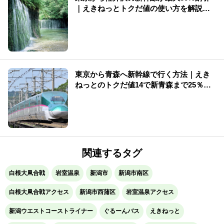
｜えきねっとトクだ値の使い方を解説
（2026年版）
東京から青森へ新幹線で行く方法｜えき
ねっとのトクだ値14で新青森まで25％割
引【2026年夏】
関連するタグ
白根大凧合戦
岩室温泉
新潟市
新潟市南区
白根大凧合戦アクセス
新潟市西蒲区
岩室温泉アクセス
新潟ウエストコーストライナー
ぐるーんバス
えきねっと