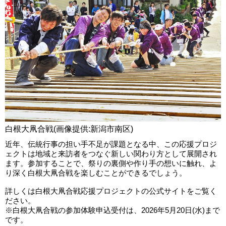
白根大凧合戦(画像提供:新潟市南区)
近年、伝統行事の担い手不足が課題となる中、この応援プロジ
ェクトは地域と来訪者をつなぐ新しい関わり方として展開され
ます。参加することで、祭りの裏側や作り手の想いに触れ、よ
り深く白根大凧合戦を楽しむことができるでしょう。
詳しくは白根大凧合戦応援プロジェクトの公式サイトをご覧く
ださい。
※白根大凧合戦の参加体験申込受付は、2026年5月20日(水)まで
です。