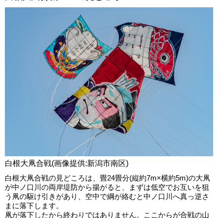
白根大凧合戦(画像提供:新潟市南区)
白根大凧合戦の見どころは、畳24畳分(縦約7m×横約5m)の大凧
が中ノ口川の両岸堤防から揚がると、まずは低空でお互いを狙
う凧の駆け引きがあり、空中で綱が絡むと中ノ口川へ真っ逆さ
まに落下します。
凧が落下したから終わりではありません。ここからが合戦の山