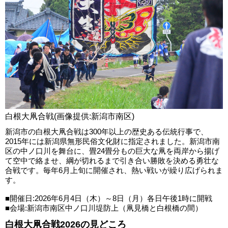
白根大凧合戦(画像提供:新潟市南区)
新潟市の白根大凧合戦は300年以上の歴史ある伝統行事で、
2015年には新潟県無形民俗文化財に指定されました。新潟市南
区の中ノ口川を舞台に、畳24畳分もの巨大な凧を両岸から揚げ
て空中で絡ませ、綱が切れるまで引き合い勝敗を決める勇壮な
合戦です。毎年6月上旬に開催され、熱い戦いが繰り広げられま
す。
■開催日:2026年6月4日（木）～8日（月）各日午後1時に開戦
■会場:新潟市南区中ノ口川堤防上（凧見橋と白根橋の間）
白根大凧合戦2026の見どころ