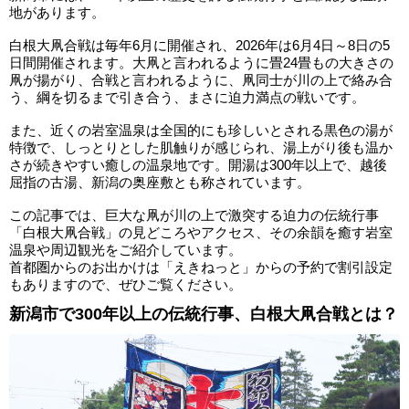
地があります。
白根大凧合戦は毎年6月に開催され、2026年は6月4日～8日の5
日間開催されます。大凧と言われるように畳24畳もの大きさの
凧が揚がり、合戦と言われるように、凧同士が川の上で絡み合
う、綱を切るまで引き合う、まさに迫力満点の戦いです。
また、近くの岩室温泉は全国的にも珍しいとされる黒色の湯が
特徴で、しっとりとした肌触りが感じられ、湯上がり後も温か
さが続きやすい癒しの温泉地です。開湯は300年以上で、越後
屈指の古湯、新潟の奥座敷とも称されています。
この記事では、巨大な凧が川の上で激突する迫力の伝統行事
「白根大凧合戦」の見どころやアクセス、その余韻を癒す岩室
温泉や周辺観光をご紹介しています。
首都圏からのお出かけは「えきねっと」からの予約で割引設定
もありますので、ぜひご覧ください。
新潟市で300年以上の伝統行事、白根大凧合戦とは？