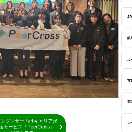
J
鉄
ふ
常
東
キングマザー向けキャリア形
レ
援サービス「PeerCross」