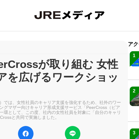
アク
1
rCrossが取り組む 女性
アを広げるワークショッ
2
）では、女性社員のキャリア支援を強化するため、社外のワー
グマザー向けキャリア形成支援サービス「PeerCross（ピア
一環として、この度、社内の女性社員を対象に「自分のキャリ
Crossと共同で実施しました。
3