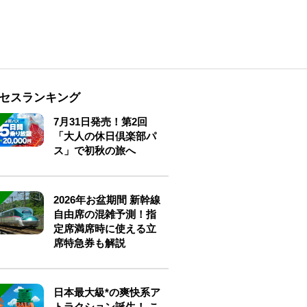
セスランキング
7月31日発売！第2回
「大人の休日倶楽部パ
ス」で初秋の旅へ
2026年お盆期間 新幹線
自由席の混雑予測！指
定席満席時に使える立
席特急券も解説
日本最大級*の爽快系ア
トラクション誕生！ こ