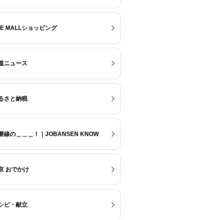
RE MALLショッピング
道ニュース
るさと納税
磐線の＿＿＿！｜JOBANSEN KNOW
京 おでかけ
シピ・献立