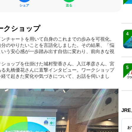
シェア
送る
ークショップ
4
インチャートを用いて自身のこれまでの歩みを可視化。
自分のやりたいことを言語化しました。その結果、「悩
という安心感が一歩踏み出す自信に変わり、前向きな視
クショップを仕掛けた城村聖香さん、入江孝彦さん、宮
5
ある丸橋優花さんに直撃インタビュー。ワークショップ
を経て起きた変化や気づきについて、お話を伺いまし
JR
お