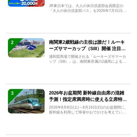
JR東日本では、大人の休日倶楽部会員限定の
「大人の休日倶楽部パス」を2026年7月31日
(金)～9月7日...
南関東2歳戦線の主役は誰だ！ルーキ
2
ーズサマーカップ（SIII）開催 注目馬
と見どころをチェック
浦和競馬場で開催される「ルーキーズサマーカ
ップ（SIII）」は、南関東所属の2歳馬による注
目の重賞競走（...
2026年お盆期間 新幹線自由席の混雑
3
予測！指定席満席時に使える立席特急
券も解説
2026年8月8日(土)～8月16日(日)のお盆期間に、
新幹線を利用して帰省やおでかけを考えている
方もい...