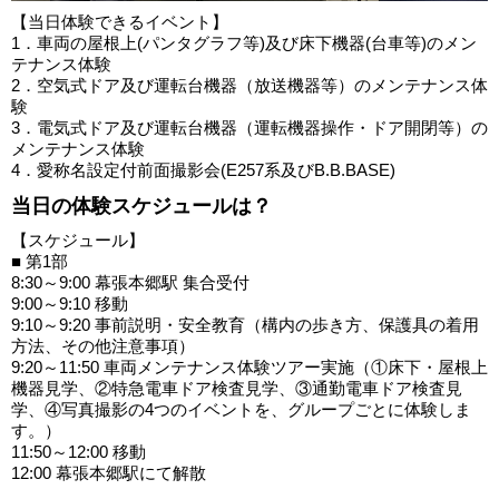
【当日体験できるイベント】
1．車両の屋根上(パンタグラフ等)及び床下機器(台車等)のメン
テナンス体験
2．空気式ドア及び運転台機器（放送機器等）のメンテナンス体
験
3．電気式ドア及び運転台機器（運転機器操作・ドア開閉等）の
メンテナンス体験
4．愛称名設定付前面撮影会(E257系及びB.B.BASE)
当日の体験スケジュールは？
【スケジュール】
■ 第1部
8:30～9:00 幕張本郷駅 集合受付
9:00～9:10 移動
9:10～9:20 事前説明・安全教育（構内の歩き方、保護具の着用
方法、その他注意事項）
9:20～11:50 車両メンテナンス体験ツアー実施（①床下・屋根上
機器見学、②特急電車ドア検査見学、③通勤電車ドア検査見
学、④写真撮影の4つのイベントを、グループごとに体験しま
す。）
11:50～12:00 移動
12:00 幕張本郷駅にて解散