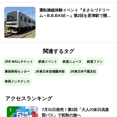
運転操縦体験イベント『きさらづドリー
ム～B.B.BASE～』第2回を君津駅で開
催！
関連するタグ
JRE MALLチケット
鉄道イベント
鉄道ニュース
鉄道ファン
幕張車両センター
JR東日本首都圏本部
JR東日本千葉支社
車両メンテナンス
アクセスランキング
7月31日発売！第2回「大人の休日倶楽
1
部パス」で初秋の旅へ