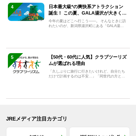
日本最大級*の爽快系アトラクション
4
誕生！ この夏、GALA湯沢が大きく生
まれ変わる
今年の夏はどこへ行こう――。 そんなときに訪
れたいのが、新潟県湯沢町にある「GALA湯
沢」。2026年...
【50代・60代に人気】クラブツーリズ
5
ムが選ばれる理由
「久しぶりに旅行に行きたいけれど、自分たち
だけで計画するのは不安…」「同世代の方と気
兼ねなく楽しみたい」...
JREメディア注目カテゴリ