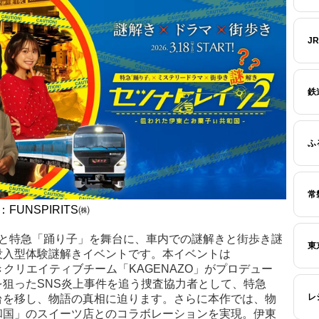
J
鉄
ふ
常
UNSPIRITS㈱
市と特急「踊り子」を舞台に、車内での謎解きと街歩き謎
東
没入型体験謎解きイベントです。本イベントは
解きクリエイティブチーム「KAGENAZO」がプロデュー
狙ったSNS炎上事件を追う捜査協力者として、特急
レ
台を移し、物語の真相に迫ります。さらに本作では、物
和国」のスイーツ店とのコラボレーションを実現。伊東