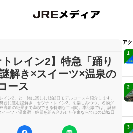
アク
1
ナトレイン2】特急「踊り
 謎解き×スイーツ×温泉の
コース
2
レイン2」と一緒に楽しむ1泊2日モデルコースを紹介します。
舞台に進む謎解き「セツナトレイン2」を楽しみつつ、名物グ
豆高原の絶景まで満喫できる特別な二日間。本記事では、謎解
スイーツ・温泉宿・絶景を組み合わせた伊東ならではの1泊2日
3