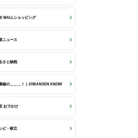
RE MALLショッピング
道ニュース
るさと納税
磐線の＿＿＿！｜JOBANSEN KNOW
京 おでかけ
シピ・献立