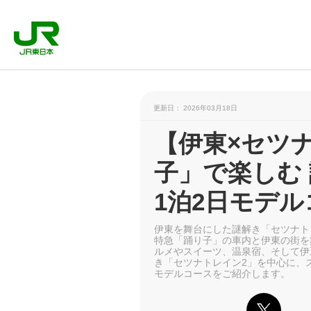
更新日： 2026年03月18日
【伊東×セツ
子」で楽しむ
1泊2日モデル
伊東を舞台にした謎解き「セツナト
特急「踊り子」の車内と伊東の街を
ルメやスイーツ、温泉宿、そして伊
き「セツナトレイン2」を中心に、
モデルコースをご紹介します。