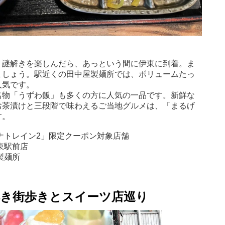
り謎解きを楽しんだら、あっという間に伊東に到着。ま
ましょう。駅近くの田中屋製麺所では、ボリュームたっ
人気です。
名物「うずわ飯」も多くの方に人気の一品です。新鮮な
お茶漬けと三段階で味わえるご当地グルメは、「まるげ
す。
ナトレイン2」限定クーポン対象店舗
東駅前店
製麺所
謎解き街歩きとスイーツ店巡り