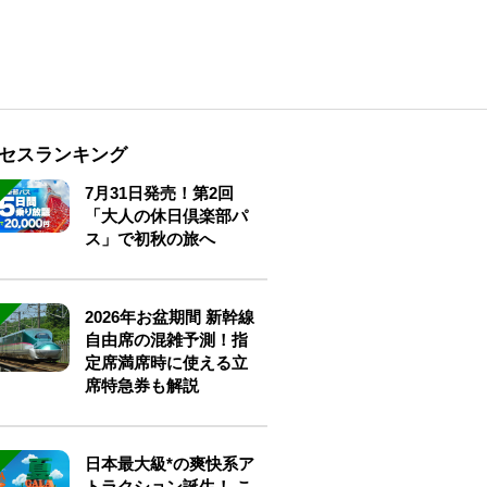
セスランキング
7月31日発売！第2回
「大人の休日倶楽部パ
ス」で初秋の旅へ
2026年お盆期間 新幹線
自由席の混雑予測！指
定席満席時に使える立
席特急券も解説
日本最大級*の爽快系ア
トラクション誕生！ こ