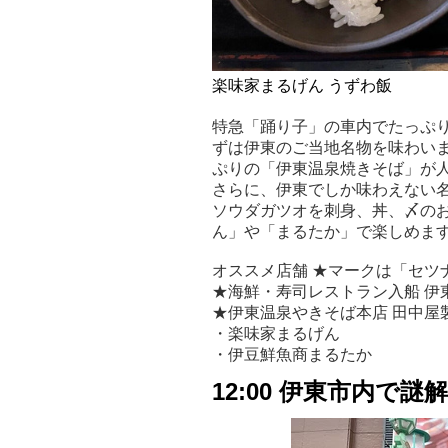
楽味家まるげん うずわ飯
特急「踊り子」の車内でたっぷ
ずは伊東のご当地名物を味わい
ぷりの「伊東温泉焼きそば」が
さらに、伊東でしか味わえない
ソウダガツオを刺身、丼、〆の
ん」や「まるたか」で楽しめま
オススメ店舗 ★マークは「セツ
★海鮮・寿司レストラン入船 伊
★伊東温泉やきそば本店 田中屋
・楽味家まるげん
・伊豆鮮魚商まるたか
12:00 伊東市内で