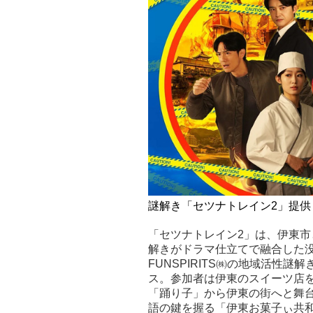
謎解き「セツナトレイン2」提供：F
「セツナトレイン2」は、伊東
解きがドラマ仕立てで融合した
FUNSPIRITS㈱の地域活性謎
ス。参加者は伊東のスイーツ店を
「踊り子」から伊東の街へと舞
語の鍵を握る「伊東お菓子ぃ共