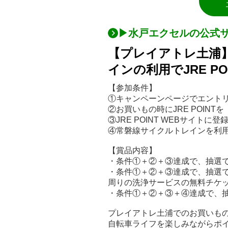
▶水戸エクセルの公式
【プレイアトレ土浦
インの利用でJRE P
【参加条件】
①キャンペーンページでエント
②お買いもの時にJRE POINT
③JRE POINT WEBサイト
④常磐線サイクルトレインを利
【賞品内容】
・条件①＋②＋③達成で、抽選で1
・条件①＋②＋③達成で、抽選で
周りの洗浄サービスの無料チケ
・条件①＋②＋③＋④達成で、抽選
プレイアトレ土浦でのお買いものと
自転車ライフを楽しみながらポ