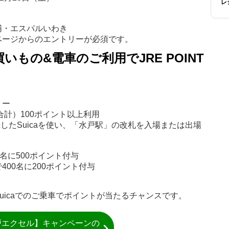
レ
浦・エスパルいわき
ページからのエントリーが必須です。
もの&電車のご利用でJRE POINT
リー
（合計）100ポイント以上利用
に登録したSuicaを使い、「水戸駅」の改札を入場または出場
名に500ポイント付与
00名に200ポイント付与
uicaでのご乗車でポイントが当たるチャンスです。
戸エクセル】キャンペーンの