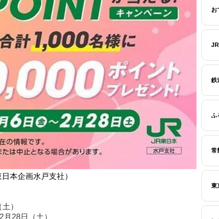
お
J
鉄
ふ
常
東日本企画水戸支社）
東
（土）
2月28日（土）