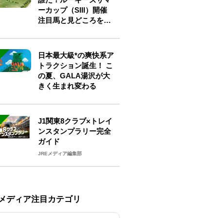
ーカップ（SIII）開催
注目馬と見どころをチ
ェック
日本最大級*の爽快系ア
トラクション誕生！ こ
の夏、GALA湯沢が大
きく生まれ変わる
J1関東8クラブ×トレイ
ンスタンプラリー完全
ガイド
JREメディア編集部
Eメディア注目カテゴリ