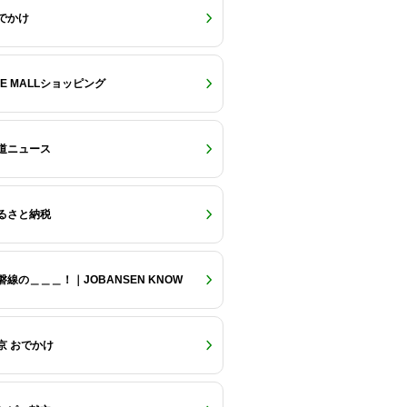
でかけ
RE MALLショッピング
道ニュース
るさと納税
磐線の＿＿＿！｜JOBANSEN KNOW
京 おでかけ