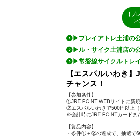
【プ
ン
▶プレイアトレ土浦の
▶ル・サイク土浦店の
▶常磐線サイクルトレ
【エスパルいわき】JR
チャンス！
【参加条件】
①JRE POINT WEBサイトに新
②エスパルいわきで500円以上
※会計時にJRE POINTカード
【賞品内容】
・条件①＋②の達成で、抽選で60