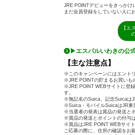
JRE POINTデビューをきっ
まだ会員登録をしていない人に
【エ
▶エスパルいわきの公
【主な注意点】
※このキャンペーンにはエント
※JRE POINTの貯まるお買い
※JRE POINT WEBサイトに
す。
※無記名のSuica、記念Suicaは
※Suica・モバイルSuicaはJ
※当選者の発表は賞品の発送と
※賞品の発送とポイントの付与は
※賞品はJRE POINT WE
ご応募の際に、住所の確認をお