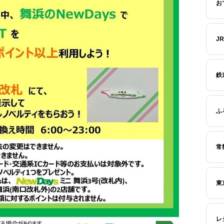
お
J
鉄
ふ
常
東
レ