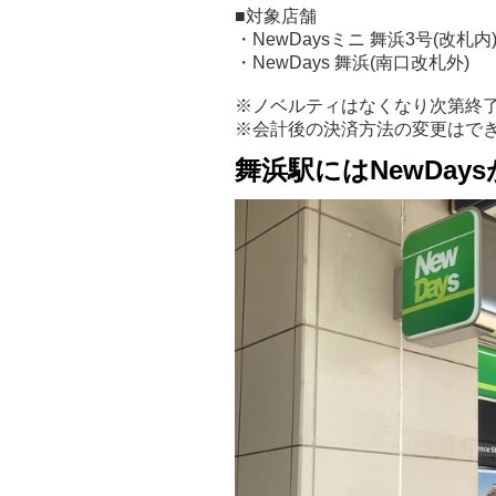
■対象店舗
・NewDaysミニ 舞浜3号(改札内
・NewDays 舞浜(南口改札外)
※ノベルティはなくなり次第終
※会計後の決済方法の変更はで
舞浜駅にはNewDay