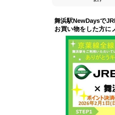
ポスト
舞浜駅NewDaysでJ
お買い物をした方に