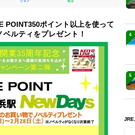
シェア
送る
RE POINT350ポイント以上を使って
ノベルティをプレゼント！
4
5
JR