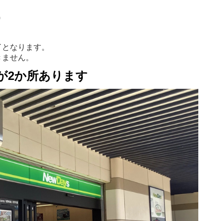
)
了となります。
きません。
sが2か所あります