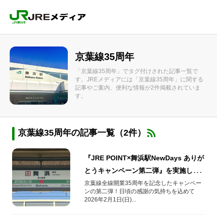
京葉線35周年
「京葉線35周年」でタグ付けされた記事一覧で
す。JREメディアには「京葉線35周年」に関する
記事やご案内、便利な情報が2件掲載されていま
す。
京葉線35周年の記事一覧（2件）
『JRE POINT×舞浜駅NewDays ありが
とうキャンペーン第二弾』を実施しま
す！
京葉線全線開業35周年を記念したキャンペー
ンの第二弾！日頃の感謝の気持ちを込めて
2026年2月1日(日)...