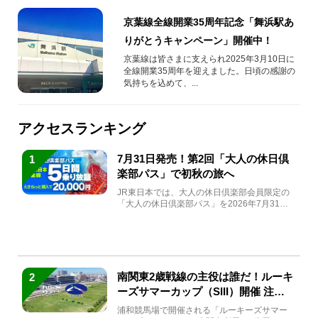
京葉線全線開業35周年記念「舞浜駅あ
りがとうキャンペーン」開催中！
京葉線は皆さまに支えられ2025年3月10日に
全線開業35周年を迎えました。日頃の感謝の
気持ちを込めて、...
アクセスランキング
7月31日発売！第2回「大人の休日倶
1
楽部パス」で初秋の旅へ
JR東日本では、大人の休日倶楽部会員限定の
「大人の休日倶楽部パス」を2026年7月31日
(金)～9月7日...
南関東2歳戦線の主役は誰だ！ルーキ
2
ーズサマーカップ（SIII）開催 注目
馬と見どころをチェック
浦和競馬場で開催される「ルーキーズサマー