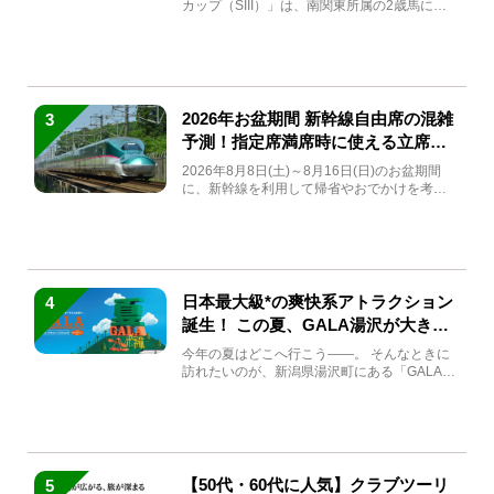
カップ（SIII）」は、南関東所属の2歳馬によ
る注目の重賞競走（...
2026年お盆期間 新幹線自由席の混雑
3
予測！指定席満席時に使える立席特
急券も解説
2026年8月8日(土)～8月16日(日)のお盆期間
に、新幹線を利用して帰省やおでかけを考え
ている方もい...
日本最大級*の爽快系アトラクション
4
誕生！ この夏、GALA湯沢が大きく
生まれ変わる
今年の夏はどこへ行こう――。 そんなときに
訪れたいのが、新潟県湯沢町にある「GALA湯
沢」。2026年...
【50代・60代に人気】クラブツーリ
5