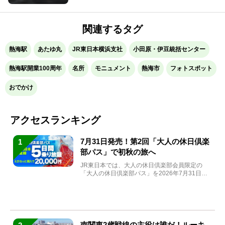
関連するタグ
熱海駅
あたゆ丸
JR東日本横浜支社
小田原・伊豆統括センター
熱海駅開業100周年
名所
モニュメント
熱海市
フォトスポット
おでかけ
アクセスランキング
7月31日発売！第2回「大人の休日倶楽
1
部パス」で初秋の旅へ
JR東日本では、大人の休日倶楽部会員限定の
「大人の休日倶楽部パス」を2026年7月31日
(金)～9月7日...
南関東2歳戦線の主役は誰だ！ルーキ