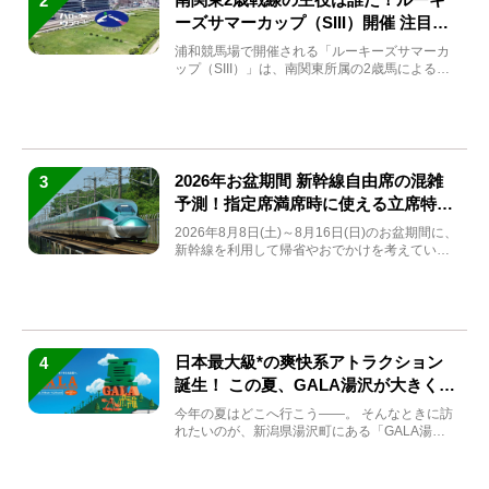
2
ーズサマーカップ（SIII）開催 注目馬
と見どころをチェック
浦和競馬場で開催される「ルーキーズサマーカ
ップ（SIII）」は、南関東所属の2歳馬による注
目の重賞競走（...
2026年お盆期間 新幹線自由席の混雑
3
予測！指定席満席時に使える立席特急
券も解説
2026年8月8日(土)～8月16日(日)のお盆期間に、
新幹線を利用して帰省やおでかけを考えている
方もい...
日本最大級*の爽快系アトラクション
4
誕生！ この夏、GALA湯沢が大きく生
まれ変わる
今年の夏はどこへ行こう――。 そんなときに訪
れたいのが、新潟県湯沢町にある「GALA湯
沢」。2026年...