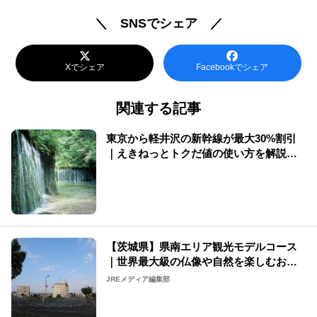
＼ SNSでシェア ／
Xでシェア
Facebookでシェア
関連する記事
東京から軽井沢の新幹線が最大30%割引
｜えきねっとトクだ値の使い方を解説
（2026年版）
【茨城県】県南エリア観光モデルコース
｜世界最大級の仏像や自然を楽しむおす
すめコースをご紹介
JREメディア編集部