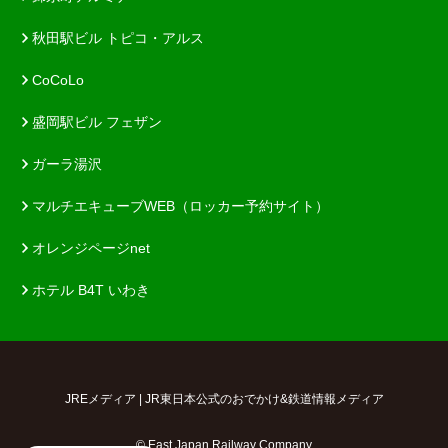
秋田駅ビル トピコ・アルス
CoCoLo
盛岡駅ビル フェザン
ガーラ湯沢
マルチエキューブWEB（ロッカー予約サイト）
オレンジページnet
ホテル B4T いわき
JREメディア | JR東日本公式のおでかけ&鉄道情報メディア
© East Japan Railway Company