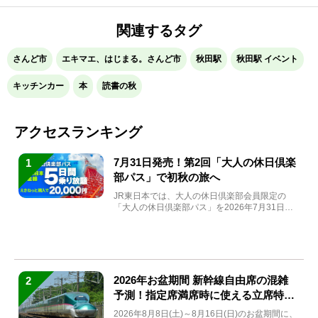
関連するタグ
さんど市
エキマエ、はじまる。さんど市
秋田駅
秋田駅 イベント
キッチンカー
本
読書の秋
アクセスランキング
7月31日発売！第2回「大人の休日倶楽
1
部パス」で初秋の旅へ
JR東日本では、大人の休日倶楽部会員限定の
「大人の休日倶楽部パス」を2026年7月31日
(金)～9月7日...
2026年お盆期間 新幹線自由席の混雑
2
予測！指定席満席時に使える立席特急
券も解説
2026年8月8日(土)～8月16日(日)のお盆期間に、