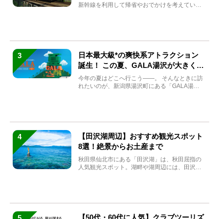
新幹線を利用して帰省やおでかけを考えている
方もい...
日本最大級*の爽快系アトラクション
3
誕生！ この夏、GALA湯沢が大きく生
まれ変わる
今年の夏はどこへ行こう――。 そんなときに訪
れたいのが、新潟県湯沢町にある「GALA湯
沢」。2026年...
【田沢湖周辺】おすすめ観光スポット
4
8選！絶景からお土産まで
秋田県仙北市にある「田沢湖」は、秋田屈指の
人気観光スポット。湖畔や湖周辺には、田沢湖
の魅力を堪能できる名...
【50代・60代に人気】クラブツーリズ
5