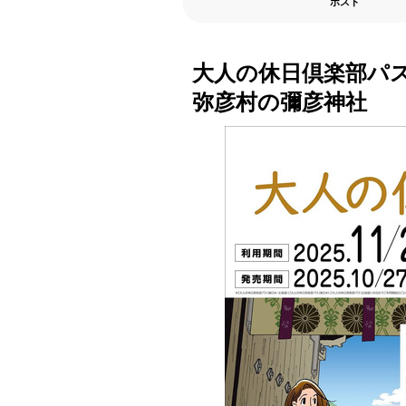
ポスト
大人の休日倶楽部パ
弥彦村の彌彦神社