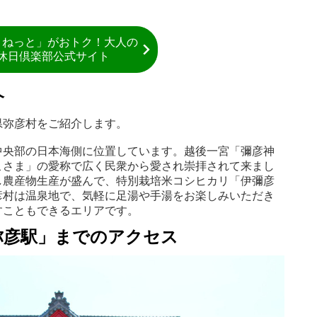
きねっと」がおトク！大人の
休日倶楽部公式サイト
介
県弥彦村をご紹介します。
中央部の日本海側に位置しています。越後一宮「彌彦神
こさま」の愛称で広く民衆から愛され崇拝されて来まし
し農産物生産が盛んで、特別栽培米コシヒカリ「伊彌彦
彦村は温泉地で、気軽に足湯や手湯をお楽しみいただき
すこともできるエリアです。
弥彦駅」までのアクセス