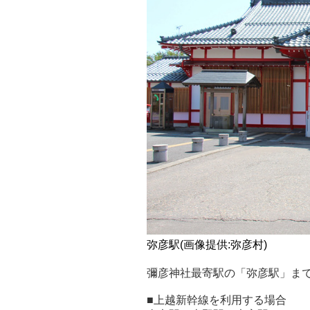
弥彦駅(画像提供:弥彦村)
彌彦神社最寄駅の「弥彦駅」ま
■上越新幹線を利用する場合