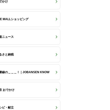
でかけ
RE MALLショッピング
道ニュース
るさと納税
磐線の＿＿＿！｜JOBANSEN KNOW
京 おでかけ
シピ・献立