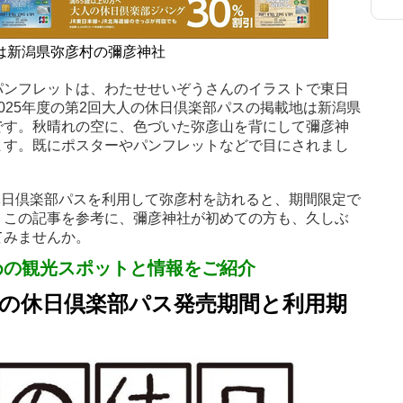
は新潟県弥彦村の彌彦神社
パンフレットは、わたせせいぞうさんのイラストで東日
025年度の第2回大人の休日倶楽部パスの掲載地は新潟県
です。秋晴れの空に、色づいた弥彦山を背にして彌彦神
ます。既にポスターやパンフレットなどで目にされまし
の休日倶楽部パスを利用して弥彦村を訪れると、期間限定で
。この記事を参考に、彌彦神社が初めての方も、久しぶ
てみませんか。
めの観光スポットと情報をご紹介
大人の休日倶楽部パス発売期間と利用期