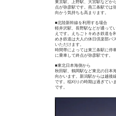
東京駅、上野駅、大宮駅などか
点が弥彦駅です。燕三条駅では
向かう気持ちも高まります。
■北陸新幹線を利用する場合
軽井沢駅、長野駅などが通って
えです。えちごトキめき鉄道を
めき鉄道は大人の休日倶楽部パ
いただけます。
時間帯によっては東三条駅に停
に乗車して終点が弥彦駅です。
■東北日本海側から
秋田駅、鶴岡駅など東北の日本
向かいます。新潟駅からは越後
です。稲刈りの時期は過ぎてい
です。