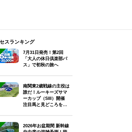
セスランキング
7月31日発売！第2回
「大人の休日倶楽部パ
ス」で初秋の旅へ
南関東2歳戦線の主役は
誰だ！ルーキーズサマ
ーカップ（SIII）開催
注目馬と見どころをチ
ェック
2026年お盆期間 新幹線
自由席の混雑予測！指