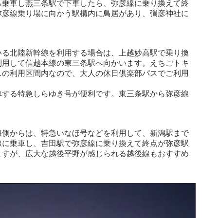
ら乗車し燕三条駅で下車したら、弥彦線に乗り換えて終
弥彦線乗り場に向かう駅構内に鳥居があり、彌彦神社に
いる北陸新幹線を利用する場合は、上越妙高駅で乗り換
利用して信越本線の東三条駅へ向かいます。えちごトキ
スの利用区間内なので、大人の休日倶楽部パスでご利用
車する特急しらゆき号が便利です。東三条駅から弥彦線
海側からは、特急いなほ号などを利用して、新潟駅まで
線に乗車し、吉田駅で弥彦線に乗り換えて終点が弥彦駅
ますが、広大な越後平野が感じられる越後線もおすすめ