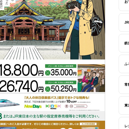
お
J
鉄
ふ
常
東
レ