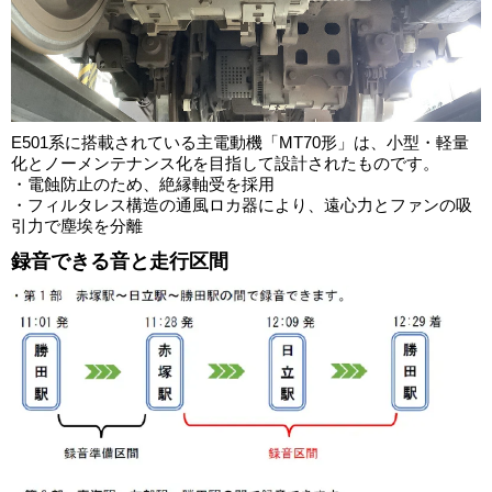
E501系に搭載されている主電動機「MT70形」は、小型・軽量
化とノーメンテナンス化を目指して設計されたものです。
・電蝕防止のため、絶縁軸受を採用
・フィルタレス構造の通風ロカ器により、遠心力とファンの吸
引力で塵埃を分離
録音できる音と走行区間