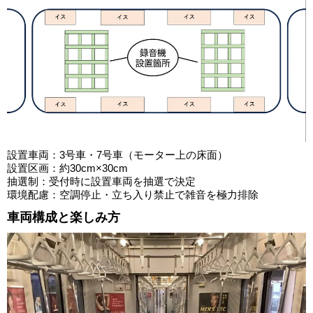
設置車両：3号車・7号車（モーター上の床面）
設置区画：約30cm×30cm
抽選制：受付時に設置車両を抽選で決定
環境配慮：空調停止・立ち入り禁止で雑音を極力排除
車両構成と楽しみ方