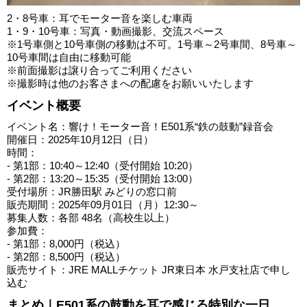
2・8号車：耳でモーター音を楽しむ車両
1・9・10号車：写真・動画撮影、交流スペース
※1号車側と10号車側の移動は不可。1号車～2号車間、8号車～
10号車間は自由に移動可能
※前面撮影は譲り合ってご利用ください
※撮影時は他のお客さまへの配慮をお願いいたします
イベント概要
イベント名：響け！モーター音！E501系“鉄の鼓動”録音会
開催日：2025年10月12日（日）
時間：
- 第1部：10:40～12:40（受付開始 10:20）
- 第2部：13:20～15:35（受付開始 13:00）
受付場所：JR勝田駅 みどりの窓口前
販売期間：2025年09月01日（月）12:30～
募集人数：各部 48名（高校生以上）
参加費：
- 第1部：8,000円（税込）
- 第2部：8,500円（税込）
販売サイト：JRE MALLチケット JR東日本 水戸支社店で申し
込む
まとめ｜E501系の鼓動を耳で感じる特別な一日