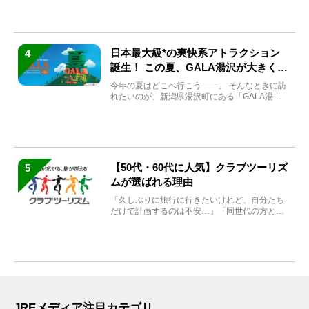
日本最大級*の爽快系アトラクション
4
誕生！ この夏、GALA湯沢が大きく生
まれ変わる
今年の夏はどこへ行こう――。 そんなときに訪
れたいのが、新潟県湯沢町にある「GALA湯
沢」。2026年...
【50代・60代に人気】クラブツーリズ
5
ムが選ばれる理由
「久しぶりに旅行に行きたいけれど、自分たち
だけで計画するのは不安…」「同世代の方と気
兼ねなく楽しみたい」...
JREメディア注目カテゴリ