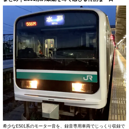
希少なE501系のモーター音を、録音専用車両でじっくり収録で