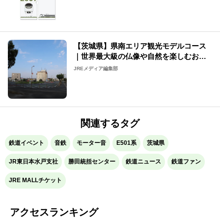
【茨城県】県南エリア観光モデルコース
｜世界最大級の仏像や自然を楽しむおす
すめコースをご紹介
JREメディア編集部
関連するタグ
鉄道イベント
音鉄
モーター音
E501系
茨城県
JR東日本水戸支社
勝田統括センター
鉄道ニュース
鉄道ファン
JRE MALLチケット
アクセスランキング