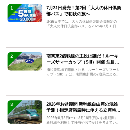
7月31日発売！第2回「大人の休日倶楽
1
部パス」で初秋の旅へ
JR東日本では、大人の休日倶楽部会員限定の
「大人の休日倶楽部パス」を2026年7月31日
(金)～9月7日...
南関東2歳戦線の主役は誰だ！ルーキ
2
ーズサマーカップ（SIII）開催 注目馬
と見どころをチェック
浦和競馬場で開催される「ルーキーズサマーカ
ップ（SIII）」は、南関東所属の2歳馬による注
目の重賞競走（...
2026年お盆期間 新幹線自由席の混雑
3
予測！指定席満席時に使える立席特急
券も解説
2026年8月8日(土)～8月16日(日)のお盆期間に、
新幹線を利用して帰省やおでかけを考えている
方もい...