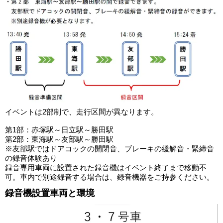
イベントは2部制で、走行区間が異なります。
第1部：赤塚駅～日立駅～勝田駅
第2部：東海駅～友部駅～勝田駅
※友部駅ではドアコックの開閉音、ブレーキの緩解音・緊締音
の録音体験あり
録音専用車両に設置された録音機はイベント終了まで移動不
可。車内で別途録音する場合は、録音機器をご持参ください。
録音機設置車両と環境