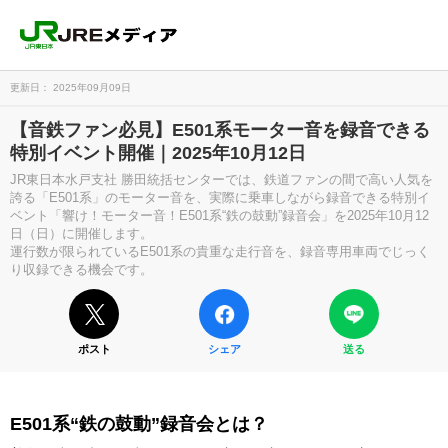
更新日： 2025年09月09日
【音鉄ファン必見】E501系モーター音を録音できる
特別イベント開催｜2025年10月12日
JR東日本水戸支社 勝田統括センターでは、鉄道ファンの間で高い人気を
誇る「E501系」のモーター音を、実際に乗車しながら録音できる特別イ
ベント「響け！モーター音！E501系“鉄の鼓動”録音会」を2025年10月12
日（日）に開催します。
運行数が限られているE501系の貴重な走行音を、録音専用車両でじっく
り収録できる機会です。
ポスト
シェア
送る
E501系“鉄の鼓動”録音会とは？