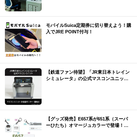
モバイルSuica定期券に切り替えよう！購
入でJRE POINT付与！
【鉄道ファン待望】「JR東日本トレイン
シミュレータ」の公式マスコンユニット
を販売中です！
【グッズ発売】E657系が651系（スーパ
ーひたち）オマージュカラーで登場！運
行記念グッズも発売♪