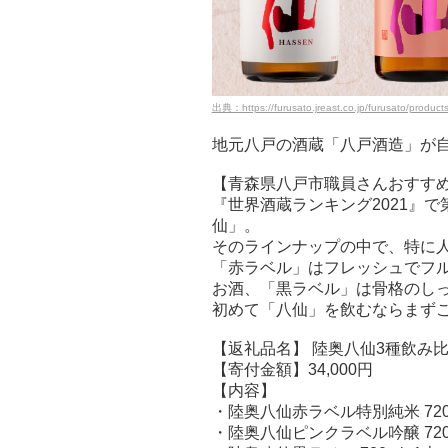
出典：https://furusato.jreast.co.jp/furusato/product
地元八戸の酒蔵「八戸酒造」が
【青森県八戸市職員さんおすす
『世界酒蔵ランキング2021』
仙」。
そのラインナップの中で、特に
「赤ラベル」はフレッシュでフ
お酒、「黒ラベル」は骨格のし
初めて「八仙」を飲むならまず
【返礼品名】 陸奥八仙3種飲み
【寄付金額】34,000円
【内容】
・陸奥八仙赤ラベル特別純米 720
・陸奥八仙ピンクラベル吟醸 720