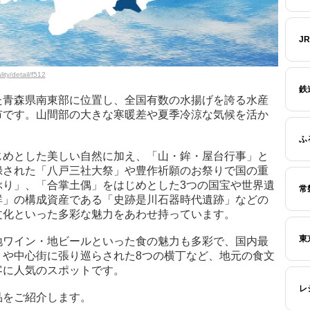
J
ity/detail/f512
鉄
た青森県南東部に位置し、全国有数の水揚げを誇る水産
市です。山間部の大きな寒暖差や夏季冷涼な気候を活か
ふ
じめとした美しい自然に加え、「山・鉾・屋台行事」と
録された「八戸三社大祭」や豊作祈願のお祭りで国の重
ぶり」、「合掌土偶」をはじめとした3つの国宝や世界遺
常
群」の構成資産である「史跡是川石器時代遺跡」などの
文化といった多彩な魅力をあわせ持っています。
東
地ワイン・地ビールといった食の魅力も多彩で、国内最
」や中心街に張り巡らされた8つの横丁など、地元の食文
客に人気のスポットです。
レ
品をご紹介します。