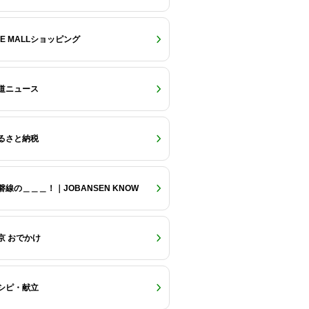
RE MALLショッピング
道ニュース
るさと納税
磐線の＿＿＿！｜JOBANSEN KNOW
京 おでかけ
シピ・献立