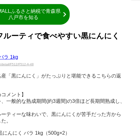
 MALLふるさと納税で青森県
八戸市を知る
フルーティで食べやすい黒にんにく
s/detail/F512/F512-A-48
名産「黒にんにく」がたっぷりと堪能できるこちらの返
めコメント】
、一般的な熟成期間(約3週間)の3倍ほど長期間熟成し、
。
ルーティーな味わいで、黒にんにくが苦手だった方から
した。
んにく バラ 1kg（500g×2）