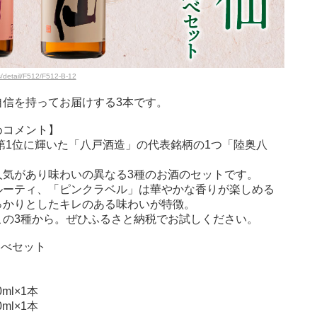
s/detail/F512/F512-B-12
自信を持ってお届けする3本です。
めコメント】
で第1位に輝いた「八戸酒造」の代表銘柄の1つ「陸奥八
人気があり味わいの異なる3種のお酒のセットです。
ルーティ、「ピンクラベル」は華やかな香りが楽しめる
っかりとしたキレのある味わいが特徴。
この3種から。ぜひふるさと納税でお試しください。
比べセット
ml×1本
ml×1本