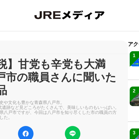
アク
1
税】甘党も辛党も大満
戸市の職員さんに聞いた
品
2
史や文化も豊かな青森県八戸市。
代遺跡など見どころがたくさんで、美味しいものもいっぱい。
県八戸市ですが、今回は八戸市を知り尽くした市の職員の方
した。
3