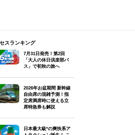
セスランキング
7月31日発売！第2回
「大人の休日倶楽部パ
ス」で初秋の旅へ
2026年お盆期間 新幹線
自由席の混雑予測！指
定席満席時に使える立
席特急券も解説
日本最大級*の爽快系ア
トラクション誕生！ こ