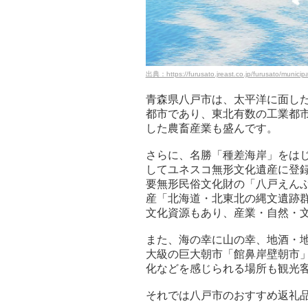
出典：https://furusato.jreast.co.jp/furusato/municipal
青森県八戸市は、太平洋に面し
都市であり、東北有数の工業都
した農畜産業も盛んです。
さらに、名勝「種差海岸」をは
してユネスコ無形文化遺産に登
要無形民俗文化財の「八戸えん
産「北海道・北東北の縄文遺跡
文化資源もあり、産業・自然・
また、海の幸に山の幸、地酒・
大級の巨大朝市「館鼻岸壁朝市
化などを感じられる場所も観光
それでは八戸市のおすすめ返礼