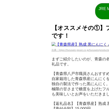
JRE
【オススメその①】
です！
出典：https://furusato.jreast.co.jp/furusato/product
まずご紹介したいのが、青森の
礼品です。
【青森県八戸市職員さんおすす
自家栽培した青森県産にんにくを
独自の製法で作った黒にんにく
極限の甘さまで糖度を上げたフ
も美味しいとお声をいただきま
【返礼品名】【青森県産】熟成 黒に
【寄付金額】15,000円