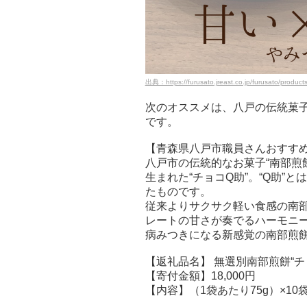
出典：https://furusato.jreast.co.jp/furusato/product
次のオススメは、八戸の伝統菓
です。
【青森県八戸市職員さんおすす
八戸市の伝統的なお菓子“南部煎
生まれた“チョコQ助”。“Q助”
たものです。
従来よりサクサク軽い食感の南
レートの甘さが奏でるハーモニ
病みつきになる新感覚の南部煎
【返礼品名】 無選別南部煎餅“チ
【寄付金額】18,000円
【内容】（1袋あたり75g）×10