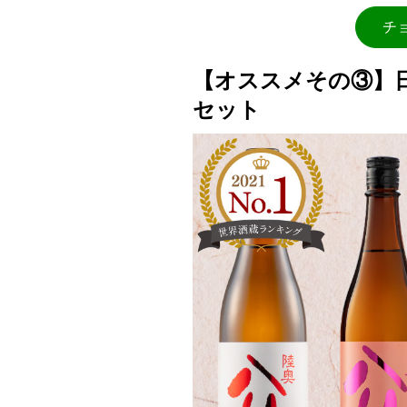
チ
【オススメその③】
セット