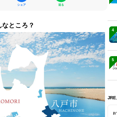
シェア
送る
んなところ？
4
5
JR
お