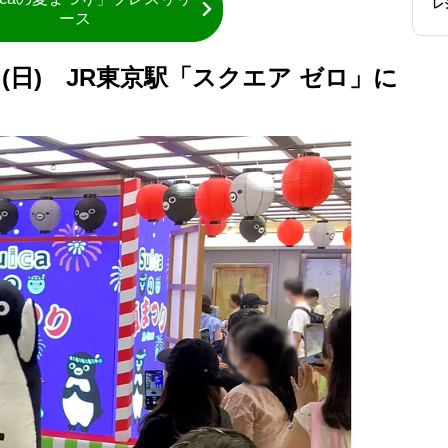
レ
ース
7日(日) JR東京駅「スクエア ゼロ」に