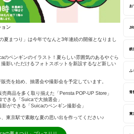
お
ション
J
caの夏まつり」は今年でなんと3年連続の開催となりまし
鉄
icaのペンギンのイラスト！夏らしい雰囲気のあるやぐら
と撮影いただけるフォトスポットを新設するなど新しい
ふ
行販売を始め、抽選会や撮影会を予定しています。
常
商品を多く取り揃えた「Pensta POP-UP Store」
加できる「Suicaで大抽選会」
撮影ができる「Suicaのペンギン撮影会」
東
ら、東京駅で素敵な夏の思い出を作ってください♪
icaの夏まつり」プレスリリ