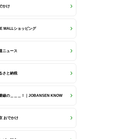
でかけ
RE MALLショッピング
道ニュース
るさと納税
磐線の＿＿＿！｜JOBANSEN KNOW
京 おでかけ