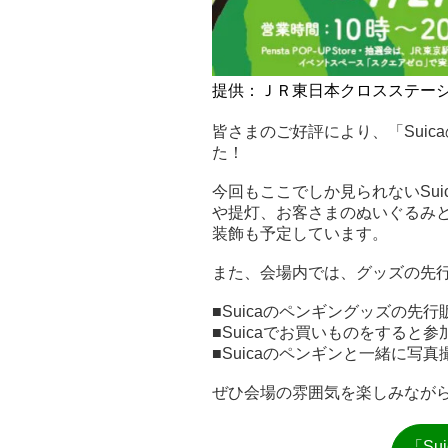
提供：ＪＲ東日本クロスステー
皆さまのご好評により、「Sui
た！
今回もここでしか見られないSu
や提灯、お客さまのぬいぐるみ
装飾も予定しています。
また、会場内では、グッズの先
■Suicaのペンギングッズの先行販売
■Suicaでお買いものをすると参
■Suicaのペンギンと一緒に写真
ぜひ会場の雰囲気を楽しみなが
「Su