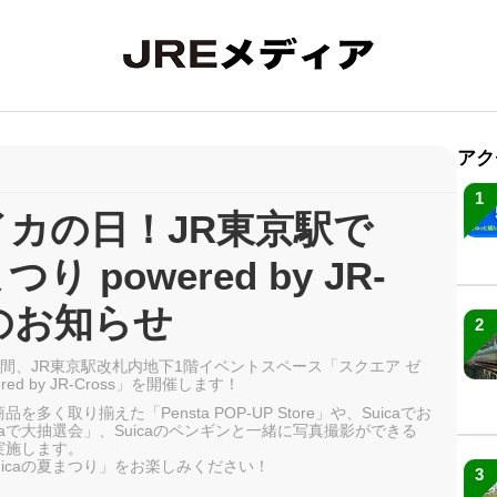
アク
1
イカの日！JR東京駅で
り powered by JR-
催のお知らせ
2
)の4日間、JR東京駅改札内地下1階イベントスペース「スクエア ゼ
ed by JR-Cross」を開催します！
多く取り揃えた「Pensta POP-UP Store」や、Suicaでお
aで大抽選会」、Suicaのペンギンと一緒に写真撮影ができる
実施します。
icaの夏まつり」をお楽しみください！
3