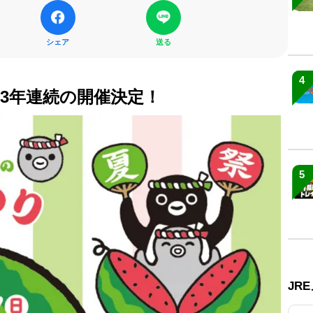
シェア
送る
4
」3年連続の開催決定！
5
JR