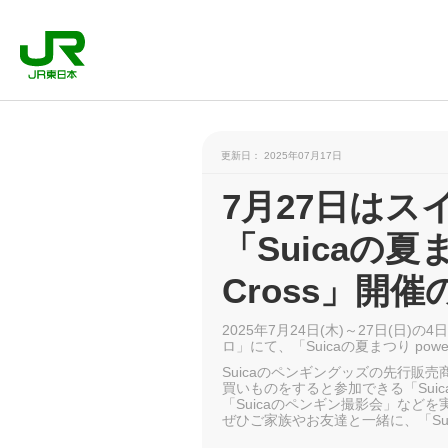
更新日： 2025年07月17日
7月27日はス
「Suicaの夏まつ
Cross」開
2025年7月24日(木)～27日(日
ロ」にて、「Suicaの夏まつり power
Suicaのペンギングッズの先行販売商品を
買いものをすると参加できる「Suic
「Suicaのペンギン撮影会」などを
ぜひご家族やお友達と一緒に、「Su