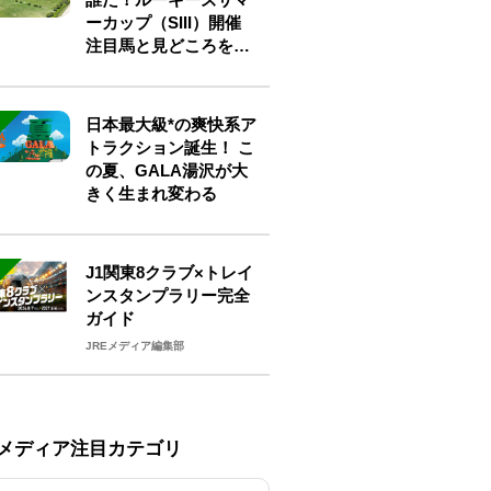
ーカップ（SIII）開催
注目馬と見どころをチ
ェック
日本最大級*の爽快系ア
トラクション誕生！ こ
の夏、GALA湯沢が大
きく生まれ変わる
J1関東8クラブ×トレイ
ンスタンプラリー完全
ガイド
JREメディア編集部
Eメディア注目カテゴリ