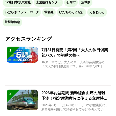
JR東日本水戸支社
土浦統括センター
石岡市
茨城県
いばらきフラワーパーク
常磐線
ひたちのくに紀行
えきねっと
常磐線特急
アクセスランキング
7月31日発売！第2回「大人の休日倶楽
1
部パス」で初秋の旅へ
JR東日本では、大人の休日倶楽部会員限定の
「大人の休日倶楽部パス」を2026年7月31日
(金)～9月7日...
2026年お盆期間 新幹線自由席の混雑
2
予測！指定席満席時に使える立席特急
券も解説
2026年8月8日(土)～8月16日(日)のお盆期間に、
新幹線を利用して帰省やおでかけを考えている
方もい...