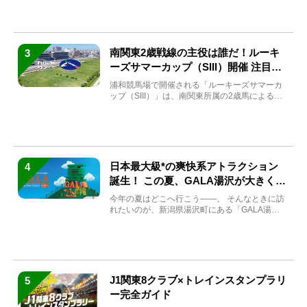
南関東2歳戦線の主役は誰だ！ルーキ
3
ーズサマーカップ（SIII）開催 注目馬
と見どころをチェック
浦和競馬場で開催される「ルーキーズサマーカ
ップ（SIII）」は、南関東所属の2歳馬による注
目の重賞競走（...
日本最大級*の爽快系アトラクション
4
誕生！ この夏、GALA湯沢が大きく生
まれ変わる
今年の夏はどこへ行こう――。 そんなときに訪
れたいのが、新潟県湯沢町にある「GALA湯
沢」。2026年...
J1関東8クラブ×トレインスタンプラリ
5
ー完全ガイド