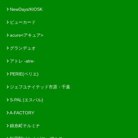
NewDays/KIOSK
ビューカード
acure<アキュア>
グランデュオ
アトレ -atre-
PERIE(ペリエ)
ジェフユナイテッド市原・千葉
S-PAL (エスパル)
A-FACTORY
錦糸町テルミナ