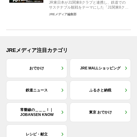
JR東日本がJ1関東8クラブと連携し、鉄道での
サステナブル観戦をテーマにした「J1関東8クラ
ブ×トレイン...
JREメディア編集部
JREメディア注目カテゴリ
おでかけ
JRE MALLショッピング
鉄道ニュース
ふるさと納税
常磐線の＿＿＿！｜
東京 おでかけ
JOBANSEN KNOW
レシピ・献立