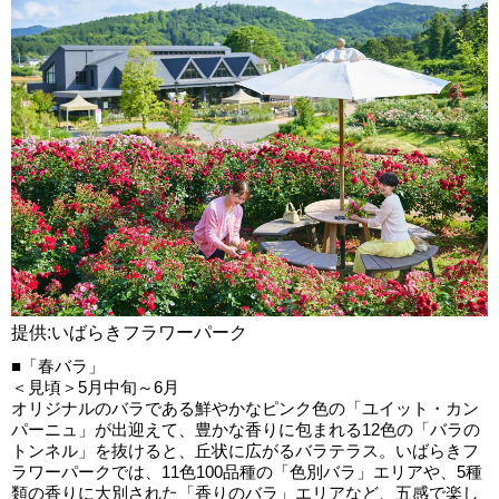
提供:いばらきフラワーパーク
■「春バラ」
＜見頃＞5月中旬～6月
オリジナルのバラである鮮やかなピンク色の「ユイット・カン
パーニュ」が出迎えて、豊かな香りに包まれる12色の「バラの
トンネル」を抜けると、丘状に広がるバラテラス。いばらきフ
ラワーパークでは、11色100品種の「色別バラ」エリアや、5種
類の香りに大別された「香りのバラ」エリアなど、五感で楽し