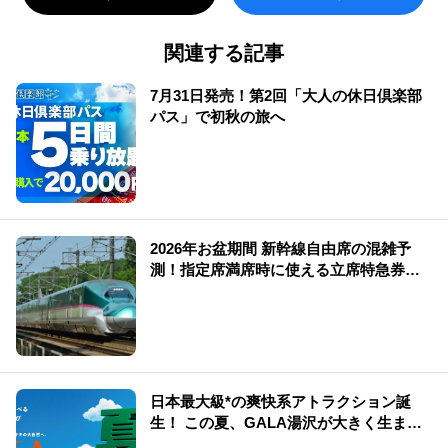
関連する記事
7月31日発売！第2回「大人の休日倶楽部
パス」で初秋の旅へ
2026年お盆期間 新幹線自由席の混雑予
測！指定席満席時に使える立席特急券も
解説
日本最大級*の爽快系アトラクション誕
生！ この夏、GALA湯沢が大きく生まれ
変わる