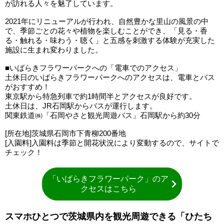
が訪れる人々を魅了しています。
2021年にリニューアルが行われ、自然豊かな里山の風景の中
で、季節ごとの花々や植物を楽しむことができ、「見る・香
る・触れる・味わう・聴く」と五感を刺激する体験が充実した
施設に生まれ変わりました。
■いばらきフラワーパークへの「電車でのアクセス」
土休日のいばらきフラワーパークへのアクセスは、電車とバス
がおすすめ！
東京駅から特急列車で約1時間半とアクセスが良好です。
土休日は、JR石岡駅からバスが運行します。
関東鉄道㈱「石岡やさと観光周遊バス」石岡駅から約30分
[所在地]茨城県石岡市下青柳200番地
[入園料]入園料は季節と開花状況により変動するので、サイトで
チェック！
「いばらきフラワーパーク」のア
クセスはこちら
スマホひとつで茨城県内を観光周遊できる「ひたち